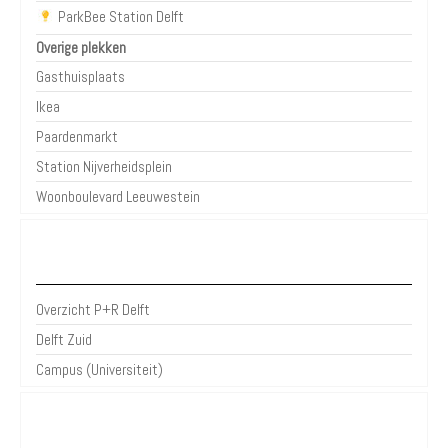
ParkBee Station Delft
Overige plekken
Gasthuisplaats
Ikea
Paardenmarkt
Station Nijverheidsplein
Woonboulevard Leeuwestein
P+R Delft
Overzicht P+R Delft
Delft Zuid
Campus (Universiteit)
Over Parkeren in de Stad