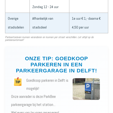
Zondag 12 - 24 uur
Overige
Afhankelijk van
1e uur € 1,- daarna €
stadsdelen
stadsdeel
4,50 per uur
Parkeertarieven kunnen veranderen en kunnen per straat verschillen. Let altijd op de
parkeerautomaat!
ONZE TIP: GOEDKOOP
PARKEREN IN EEN
PARKEERGARAGE IN DELFT!
Goedkoop parkeren in Delft is
mogelijk!
Onze aanrader is deze ParkBee
parkeergarage bij het station...
Wel even van te voren reserveren!