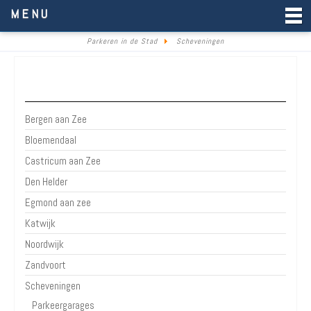
Parkeren in de Stad
MENU
Parkeren in de Stad
Scheveningen
Strand
Bergen aan Zee
Bloemendaal
Castricum aan Zee
Den Helder
Egmond aan zee
Katwijk
Noordwijk
Zandvoort
Scheveningen
Parkeergarages