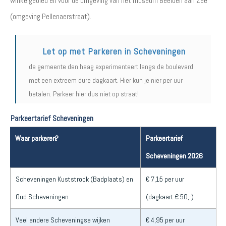
winkelgebied en voor de omgeving van het museum Beelden aan Zee
(omgeving Pellenaerstraat).
Let op met Parkeren in Scheveningen
de gemeente den haag experimenteert langs de boulevard
met een extreem dure dagkaart. Hier kun je nier per uur
betalen. Parkeer hier dus niet op straat!
Parkeertarief Scheveningen
Waar parkeren?
Parkeertarief
Scheveningen 2026
Scheveningen Kuststrook (Badplaats) en
€ 7,15 per uur
Oud Scheveningen
(dagkaart € 50,-)
Veel andere Scheveningse wijken
€ 4,95 per uur