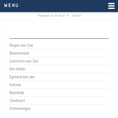
Parkeren in de Stad
MENU
Parkeren in de Stad
Strand
Strand
Bergen aan Zee
Bloemendaal
Castricum aan Zee
Den Helder
Egmond aan zee
Katwijk
Noordwijk
Zandvoort
Scheveningen