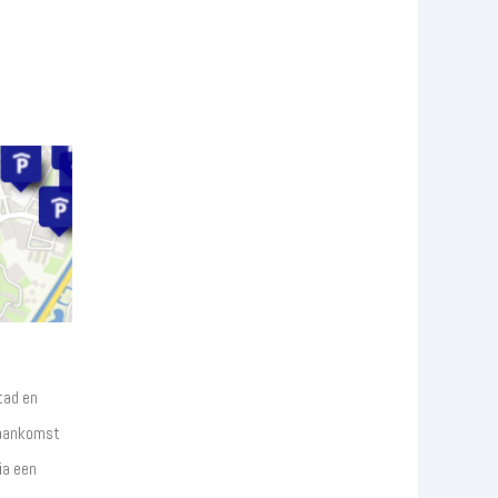
tad en
 aankomst
ia een