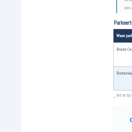
een 
Parkeert
Waar par
Breda Ce
Buitenwi
_ let er op