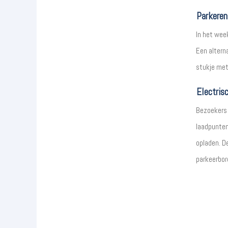
Parkeren
In het wee
Een alterna
stukje met 
Electris
Bezoekers 
laadpunten
opladen. D
parkeerbor