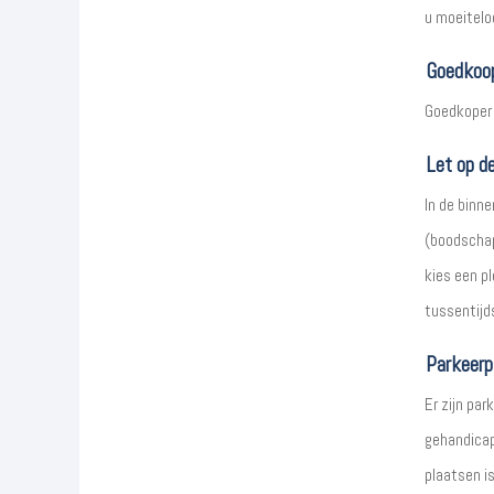
u moeitelo
Goedkoop
Goedkoper 
Let op d
In de binn
(boodschapp
kies een p
tussentijds
Parkeerp
Er zijn par
gehandicap
plaatsen i