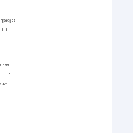
ergarages.
aatste
r veel
 auto kunt
lauw