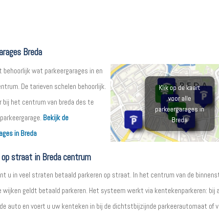
arages Breda
t behoorlijk wat parkeergarages in en
ntrum. De tarieven schelen behoorlijk.
Klik op de kaart
voor alle
r bij het centrum van breda des te
parkeergarages in
 parkeergarage.
Bekijk de
Breda
ages in Breda
 op straat in Breda centrum
nt u in veel straten betaald parkeren op straat. In het centrum van de binnens
 wijken geldt betaald parkeren. Het systeem werkt via kentekenparkeren: bij
de auto en voert u uw kenteken in bij de dichtstbijzijnde parkeerautomaat of v