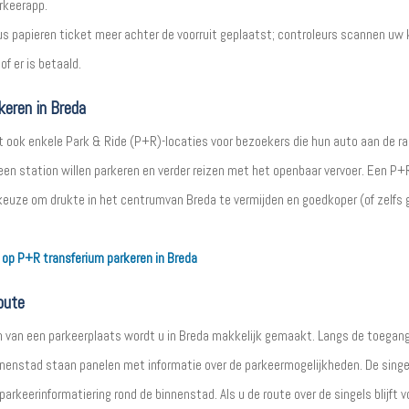
rkeerapp.
us papieren ticket meer achter de voorruit geplaatst; controleurs scannen uw
of er is betaald.
eren in Breda
t ook enkele Park & Ride (P+R)-locaties voor bezoekers die hun auto aan de ra
 een station willen parkeren en verder reizen met het openbaar vervoer. Een P+
euze om drukte in het centrumvan Breda te vermijden en goedkoper (of zelfs g
r op P+R transferium parkeren in Breda
oute
 van een parkeerplaats wordt u in Breda makkelijk gemaakt. Langs de toega
nnenstad staan panelen met informatie over de parkeermogelijkheden. De singe
arkeerinformatiering rond de binnenstad. Als u de route over de singels blijft v