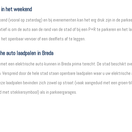
 in het weekend
kend (vooral op zaterdag) en bij evenementen kan het erg druk zijn in de parke
tief is om de auto aan de rand van de stad of bij een P+R te parkeren en het l
het openbaar vervoer of een deelfiets af te leggen.
che auto laadpalen in Breda
met een elektrische auto kunnen in Breda prima terecht. De stad beschikt ove
. Verspreid door de hele stad staan openbare laadpalen waar u uw elektrische
eze laadpalen bevinden zich zowel op straat (vaak aangeduid met een groen-b
d met stekkersymbool) als in parkeergarages.