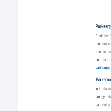
Parkeerg
Breda heef
rond het ce
Hoe dichte
duurder de
parkeergar
Parkeren
In Breda ku
omliggende
parkeert u 