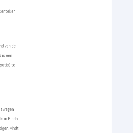
 kenteken
nd van de
R is een
ratis) te
ngswegen
ls in Breda
olgen, vindt