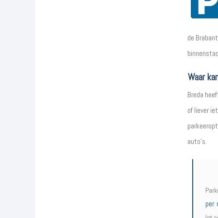
de Brabants
binnenstad
Waar kan
Breda heeft
of liever i
parkeeropt
auto's.
Park
per 
let 