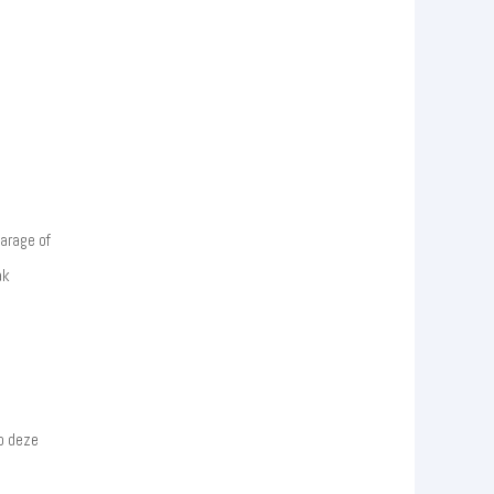
garage of
ak
p deze