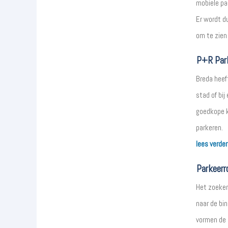
mobiele pa
Er wordt d
om te zien 
P+R Park
Breda heef
stad of bij
goedkope k
parkeren.
lees verde
Parkeerr
Het zoeken
naar de bi
vormen de p