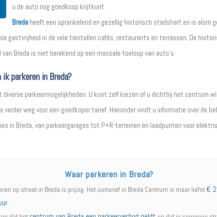
u de auto nog goedkoop krijtkunt.
Breda
heeft een sprankelend en gezellig historisch stadshart en is alom g
e gastvrijheid in de vele tientallen cafés, restaurants en terrassen. De histor
 van Breda is niet berekend op een massale toeloop van auto’s.
 ik parkeren in Breda?
 diverse parkeermogelijkheden. U kunt zelf kiezen of u dichtbij het centrum wi
ets verder weg voor een goedkoper tarief. Hieronder vindt u informatie over de be
ies in Breda, van parkeergarages tot P+R-terreinen en laadpunten voor elektri
Waar parkeren in Breda?
€ 2
eren op straat in Breda is prijzig. Het uurtarief in Breda Centrum is maar liefst
uur
.
centrum van Breda een parkeerverbod geldt
erop dat het
en dat in sommige st