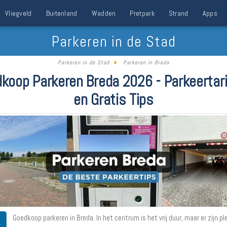
Vliegveld
Buitenland
Wadden
Pretpark
Strand
Apps
Parkeren in de Stad
Parkeren in de Stad
Parkeren in Breda
koop Parkeren Breda 2026 - Parkeertar
en Gratis Tips
Goedkoop parkeren in Breda. In het centrum is het vrij duur, maar er zijn p