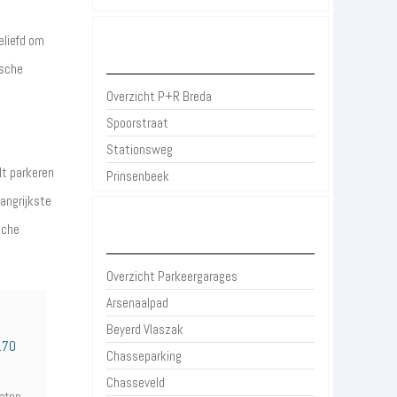
eliefd om
P+R Breda
ische
Overzicht P+R Breda
Spoorstraat
Stationsweg
lt parkeren
Prinsenbeek
langrijkste
sche
Parkeergarages Breda
Overzicht Parkeergarages
Arsenaalpad
Beyerd Vlaszak
.70
Chasseparking
Chasseveld
raten