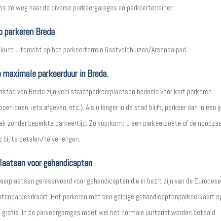
os de weg naar de diverse parkeergarages en parkeerterreinen.
 parkeren Breda
kunt u terecht op het parkeerterrein Gastveldhuizen/Arsenaalpad.
e maximale parkeerduur in Breda.
enstad van Breda zijn veel straatparkeerplaatsen bedoeld voor kort parkeren
en doen, iets afgeven, etc.). Als u langer in de stad blijft, parkeer dan in een 
lek zonder beperkte parkeertijd. Zo voorkomt u een parkeerboete of de noodza
 bij te betalen/te verlengen.
laatsen voor gehandicapten
keerplaatsen gereserveerd voor gehandicapten die in bezit zijn van de Europese
tenparkeerkaart. Het parkeren met een geldige gehandicaptenparkeerkaart o
s gratis. In de parkeergarages moet wel het normale uurtarief worden betaald.