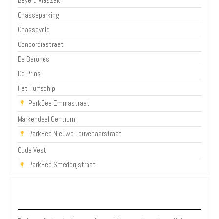
Beyerd Vlaszak
Chasseparking
Chasseveld
Concordiastraat
De Barones
De Prins
Het Turfschip
ParkBee Emmastraat
Markendaal Centrum
ParkBee Nieuwe Leuvenaarstraat
Oude Vest
ParkBee Smederijstraat
Over Parkeren in de Stad