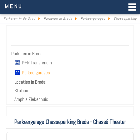
Parkeren in de Stad
MENU
Parkeren in de Stad
Parkeren in Breda
Parkeergarages
Chasseparking
Parkeren Breda
Parkeren in Breda
P+R Transferium
Parkeergarages
Locaties in Breda:
Station
Amphia Ziekenhuis
Parkeergarage Chasseparking Breda - Chassé Theater