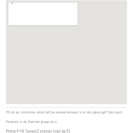
PS Let op: controleer altijd zelf de parkeertarieven. Is er iets gewijzigd? Dan hoort
Parkeren in de Stad het graag van u.
Prima P+R Terrein
3
sterren (van de 5).