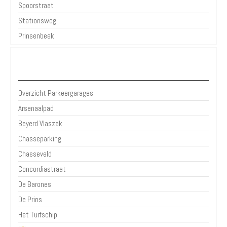
Spoorstraat
Stationsweg
Prinsenbeek
Parkeergarages Breda
Overzicht Parkeergarages
Arsenaalpad
Beyerd Vlaszak
Chasseparking
Chasseveld
Concordiastraat
De Barones
De Prins
Het Turfschip