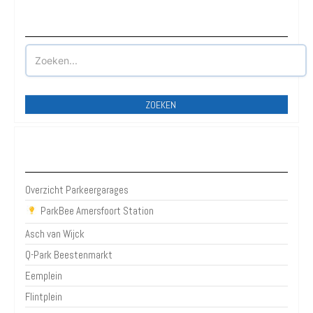
Waar wilt u parkeren?
ZOEKEN
Parkeergarages Amersfoort
Overzicht Parkeergarages
ParkBee Amersfoort Station
Asch van Wijck
Q-Park Beestenmarkt
Eemplein
Flintplein