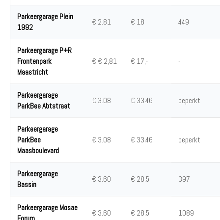
Parkeergarage Plein
€ 2.81
€ 18
449
1992
Parkeergarage P+R
Frontenpark
€ € 2,81
€ 17,-
-
Maastricht
Parkeergarage
€ 3.08
€ 33.46
beperkt
ParkBee Abtstraat
Parkeergarage
ParkBee
€ 3.08
€ 33.46
beperkt
Maasboulevard
Parkeergarage
€ 3.60
€ 28.5
397
Bassin
Parkeergarage Mosae
€ 3.60
€ 28.5
1089
Forum