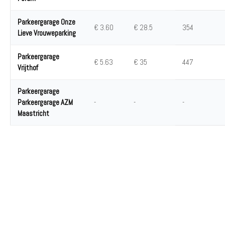
Parkeergarage Onze
€ 3.60
€ 28.5
354
Lieve Vrouweparking
Parkeergarage
€ 5.63
€ 35
447
Vrijthof
Parkeergarage
Parkeergarage AZM
-
-
-
Maastricht