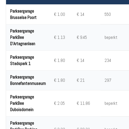
Parkeergarage
€ 1.00
€ 14
550
Brusselse Poort
Parkeergarage
ParkBee
€ 1.13
€ 9.45
beperkt
D'Artagnanlaan
Parkeergarage
€ 1.80
€ 14
234
Stadspark 1
Parkeergarage
€ 1.80
€ 21
297
Bonnefantenmuseum
Parkeergarage
ParkBee
€ 2.05
€ 11.86
beperkt
Duboisdomein
Parkeergarage