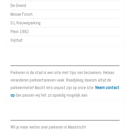
De Griend
Mosae Forum
O.L.Vrouweparking
Plein 1992
Vrijthof
Over Parkeren in de Stad
Parkeren in de stad is een site met tips van bezoekers. Helaas
veranderen parkeertarieven vaak. Raadpleeg daarom altijd de
parkeermeter! Mocht iets onjuist zijn op onze site.
Neem contact
op
dan passen wij het zo spoedig mogelijk aan.
Meer informatie over Parkeren in Maastricht
Wil je meer weten over parkeren in Maastricht