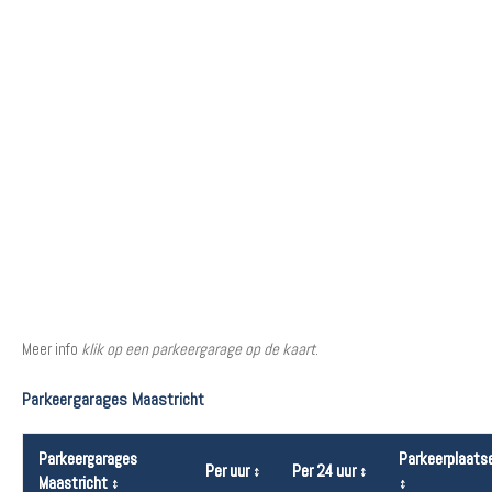
Meer info
klik op een parkeergarage op de kaart
.
Parkeergarages Maastricht
Parkeergarages
Parkeerplaats
Per uur
↕
Per 24 uur
↕
Maastricht
↕
↕