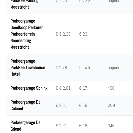
ParkBee Parking
€ 2.23
€ 22.31
beperkt
Maastricht
Parkeergarage
Goedkoop Parkeren
Parkeerterrein
€ € 2,30
€ 23,-
-
Noorderbrug
Maastricht
Parkeergarage
ParkBee Townhouse
€ 2.78
€ 14.5
beperkt
Hotel
Parkeergarage Sphinx
€ € 2,81
€ 17,-
400
Parkeergarage De
€ 2.81
€ 18
289
Colonel
Parkeergarage De
€ 2.81
€ 18
346
Griend