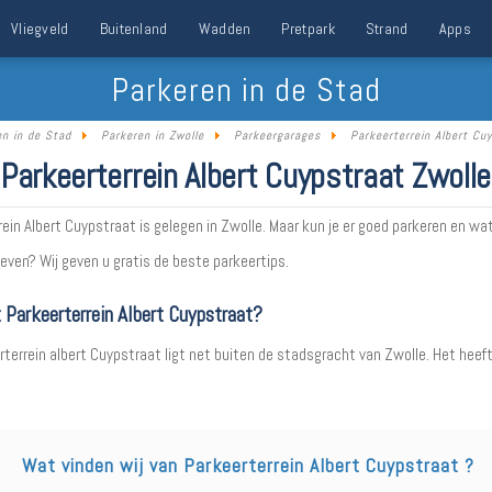
Vliegveld
Buitenland
Wadden
Pretpark
Strand
Apps
Parkeren in de Stad
en in de Stad
Parkeren in Zwolle
Parkeergarages
Parkeerterrein Albert Cu
Parkeerterrein Albert Cuypstraat Zwolle
ein Albert Cuypstraat is gelegen in Zwolle. Maar kun je er goed parkeren en wat
even? Wij geven u gratis de beste parkeertips.
t Parkeerterrein Albert Cuypstraat?
rterrein albert Cuypstraat ligt net buiten de stadsgracht van Zwolle. Het heef
Wat vinden wij van Parkeerterrein Albert Cuypstraat ?