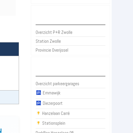
P+R Zwolle
Overzicht P+R Zwolle
Station Zwolle
Provincie Overijssel
Parkeergarages Zwolle
Overzicht parkeergarages
Emmawijk
Diezerpoort
Hanzelaan Carré
Stationsplein
N
ParkBee Hanzelaan 95