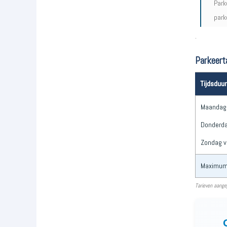
Park
park
.
Parkeert
Tijdsduur
Maandag 
Donderda
Zondag v
Maximum 
Tarieven aange