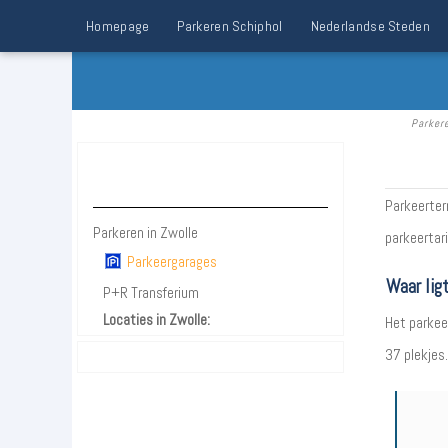
Homepage
Parkeren Schiphol
Nederlandse Steden
Parker
Parkeren Zwolle
Parkeerterr
Parkeren in Zwolle
parkeertari
Parkeergarages
Waar lig
P+R Transferium
Locaties in Zwolle:
Het parkee
37 plekjes.