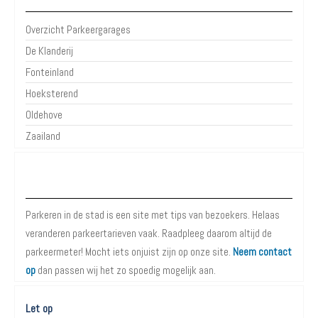
Overzicht Parkeergarages
De Klanderij
Fonteinland
Hoeksterend
Oldehove
Zaailand
Over Parkeren in de Stad
Parkeren in de stad is een site met tips van bezoekers. Helaas
veranderen parkeertarieven vaak. Raadpleeg daarom altijd de
parkeermeter! Mocht iets onjuist zijn op onze site.
Neem contact
op
dan passen wij het zo spoedig mogelijk aan.
Let op