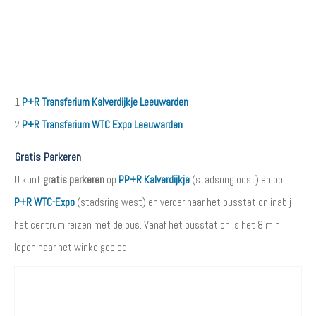
1
P+R Transferium Kalverdijkje Leeuwarden
2
P+R Transferium WTC Expo Leeuwarden
Gratis Parkeren
U kunt
gratis parkeren
op
PP+R Kalverdijkje
(stadsring oost) en op
P+R WTC-Expo
(stadsring west) en verder naar het busstation inabij
het centrum reizen met de bus. Vanaf het busstation is het 8 min
lopen naar het winkelgebied.
Waar wilt u parkeren?