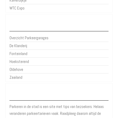
Kalverdijkje
WTC Expo
Parkeergarages Leeuwarden
Overzicht Parkeergarages
De Klanderij
Fonteinland
Hoeksterend
Oldehove
Zaailand
Over Parkeren in de Stad
Parkeren in de stad is een site met tips van bezoekers. Helaas
veranderen parkeertarieven vaak. Raadpleeg daarom altijd de