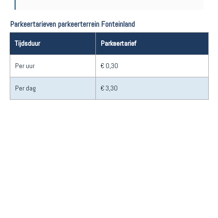
Parkeertarieven parkeerterrein Fonteinland
Tijdsduur
Parkeertarief
Per uur
€ 0,30
Per dag
€ 3,30