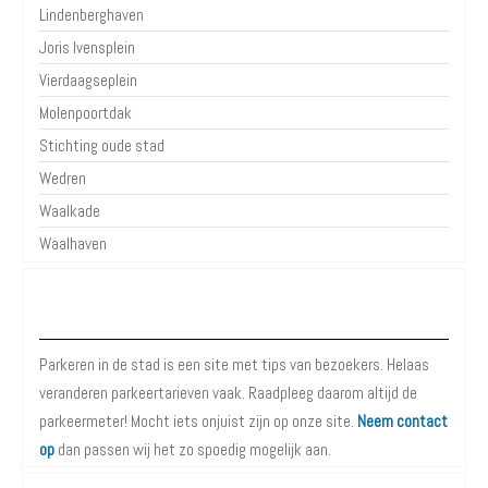
Lindenberghaven
Joris Ivensplein
Vierdaagseplein
Molenpoortdak
Stichting oude stad
Wedren
Waalkade
Waalhaven
Over Parkeren in de Stad
Parkeren in de stad is een site met tips van bezoekers. Helaas
veranderen parkeertarieven vaak. Raadpleeg daarom altijd de
parkeermeter! Mocht iets onjuist zijn op onze site.
Neem contact
op
dan passen wij het zo spoedig mogelijk aan.