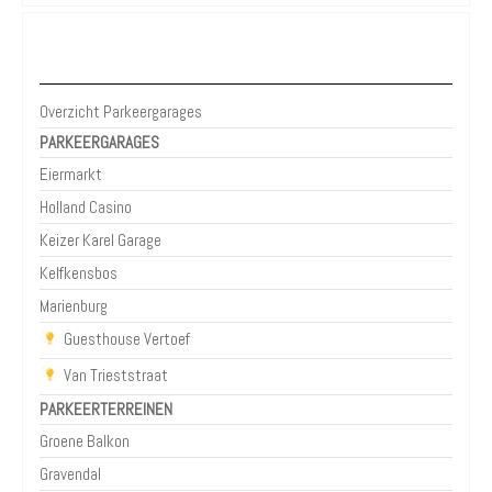
Parkeergarages Nijmegen
Overzicht Parkeergarages
PARKEERGARAGES
Eiermarkt
Holland Casino
Keizer Karel Garage
Kelfkensbos
Marienburg
Guesthouse Vertoef
Van Trieststraat
PARKEERTERREINEN
Groene Balkon
Gravendal