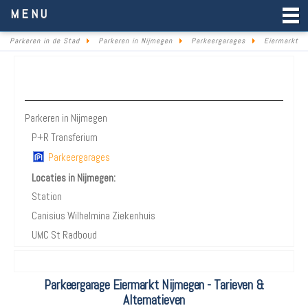
Parkeren in de Stad
MENU
Parkeren in de Stad
Parkeren in Nijmegen
Parkeergarages
Eiermarkt
Parkeren Nijmegen
Parkeren in Nijmegen
P+R Transferium
Parkeergarages
Locaties in Nijmegen:
Station
Canisius Wilhelmina Ziekenhuis
UMC St Radboud
Parkeergarage Eiermarkt Nijmegen - Tarieven &
Alternatieven