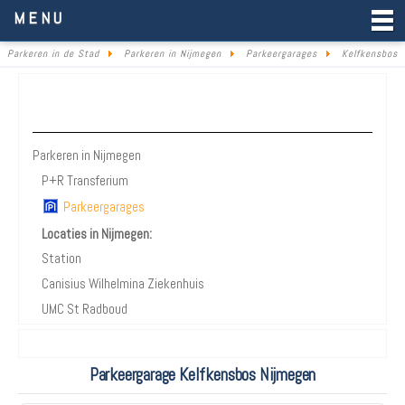
Parkeren in de Stad
MENU
Parkeren in de Stad
Parkeren in Nijmegen
Parkeergarages
Kelfkensbos
Parkeren Nijmegen
Parkeren in Nijmegen
P+R Transferium
Parkeergarages
Locaties in Nijmegen:
Station
Canisius Wilhelmina Ziekenhuis
UMC St Radboud
Parkeergarage Kelfkensbos Nijmegen