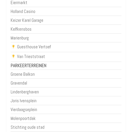
Eiermarkt
Holland Casino
Keizer Karel Garage
Kelfkensbos
Marienburg
Guesthouse Vertoef
Van Trieststraat
PARKEERTERREINEN
Groene Balkon
Gravendal
Lindenberghaven
Joris Ivensplein
Vierdaagseplein
Molenpoortdak
Stichting oude stad