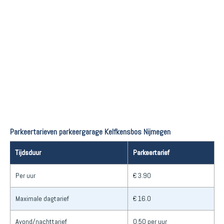
Parkeertarieven parkeergarage Kelfkensbos Nijmegen
Tijdsduur
Parkeertarief
Per uur
€ 3.90
Maximale dagtarief
€ 16.0
Avond/nachttarief
0.50 per uur