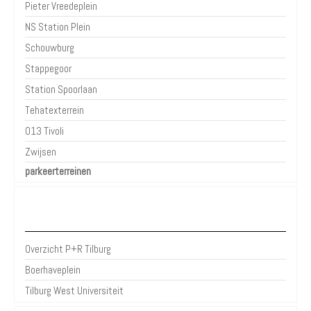
Pieter Vreedeplein
NS Station Plein
Schouwburg
Stappegoor
Station Spoorlaan
Tehatexterrein
013 Tivoli
Zwijsen
parkeerterreinen
P+R Tilburg
Overzicht P+R Tilburg
Boerhaveplein
Tilburg West Universiteit