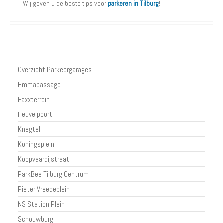
Wij geven u de beste tips voor
parkeren in Tilburg
!
Parkeergarages Tilburg
Overzicht Parkeergarages
Emmapassage
Faxxterrein
Heuvelpoort
Knegtel
Koningsplein
Koopvaardijstraat
ParkBee Tilburg Centrum
Pieter Vreedeplein
NS Station Plein
Schouwburg