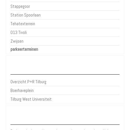
Stappegoor
Station Spoorlaan
Tehatexterrein
013 Tivoli
Zwijsen
parkeerterreinen
P+R Tilburg
Overzicht P+R Tilburg
Boerhaveplein
Tilburg West Universiteit
Over Parkeren in de Stad