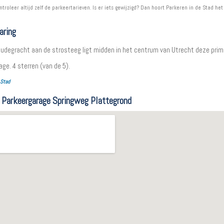
ntroleer altijd zelf de parkeertarieven. Is er iets gewijzigd? Dan hoort Parkeren in de Stad het
aring
 oudegracht aan de strosteeg ligt midden in het centrum van Utrecht deze prim
age.
4
sterren (van de 5).
 Stad
 Parkeergarage Springweg Plattegrond