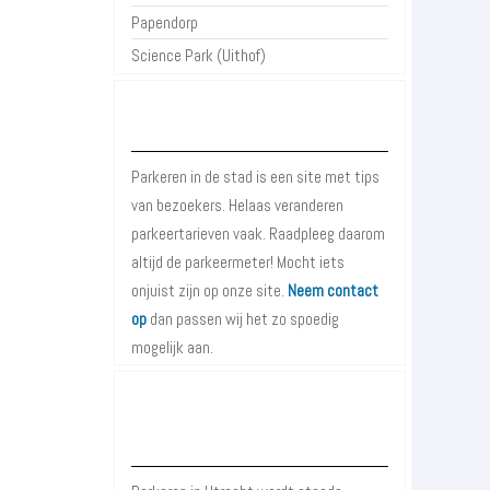
Papendorp
Science Park (Uithof)
Over Parkeren in de Stad
Parkeren in de stad is een site met tips
van bezoekers. Helaas veranderen
parkeertarieven vaak. Raadpleeg daarom
altijd de parkeermeter! Mocht iets
onjuist zijn op onze site.
Neem contact
op
dan passen wij het zo spoedig
mogelijk aan.
Meer informatie over Parkeren in
Utrecht