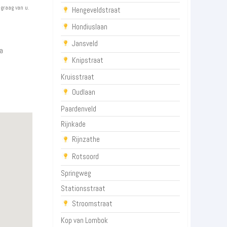
 graag van u.
Hengeveldstraat
Hondiuslaan
Jansveld
a
Knipstraat
Kruisstraat
Oudlaan
Paardenveld
Rijnkade
Rijnzathe
Rotsoord
Springweg
Stationsstraat
Stroomstraat
Kop van Lombok