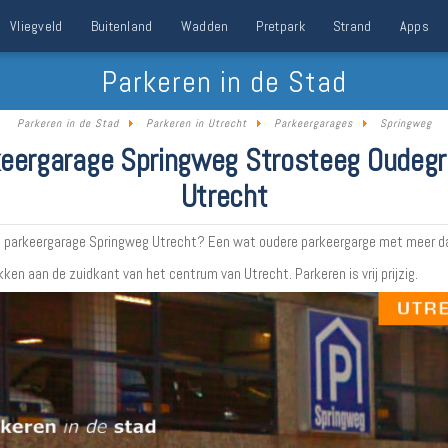
Vliegveld
Buitenland
Wadden
Pretpark
Strand
Apps
Parkeren in de Stad
Parkeren in de Stad
Parkeren in Utrecht
Parkeergarages
Springweg
eergarage Springweg Strosteeg Oudeg
Utrecht
n parkeergarage Springweg Utrecht? Een wat oudere parkeergarge met meer d
ken aan de zuidkant van het centrum van Utrecht. Parkeren is vrij prijzig.