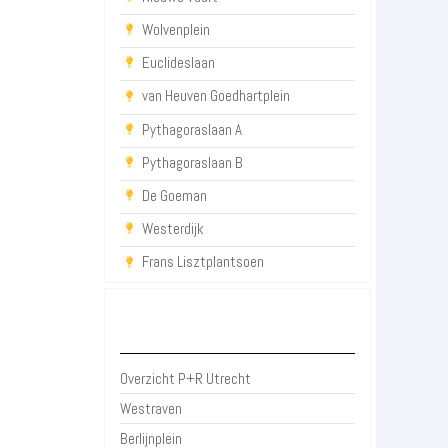
Wolvenplein
Euclideslaan
van Heuven Goedhartplein
Pythagoraslaan A
Pythagoraslaan B
De Goeman
Westerdijk
Frans Lisztplantsoen
P+R Utrecht
Overzicht P+R Utrecht
Westraven
Berlijnplein