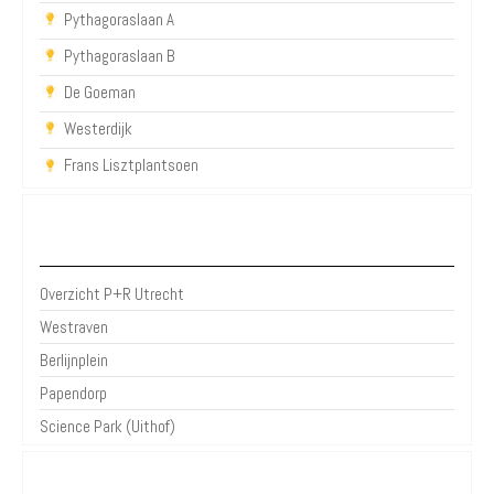
Pythagoraslaan A
Pythagoraslaan B
De Goeman
Westerdijk
Frans Lisztplantsoen
P+R Utrecht
Overzicht P+R Utrecht
Westraven
Berlijnplein
Papendorp
Science Park (Uithof)