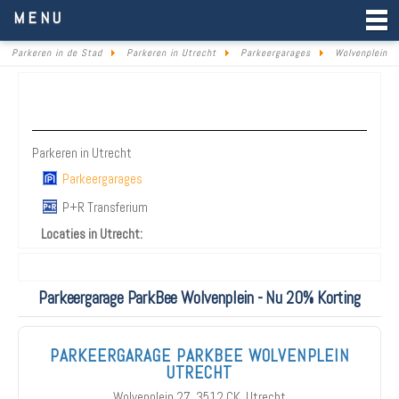
Parkeren in de Stad
MENU
Parkeren in de Stad
Parkeren in Utrecht
Parkeergarages
Wolvenplein
Parkeren Utrecht
Parkeren in Utrecht
Parkeergarages
P+R Transferium
Locaties in Utrecht:
Parkeergarage ParkBee Wolvenplein - Nu 20% Korting
PARKEERGARAGE PARKBEE WOLVENPLEIN
UTRECHT
Wolvenplein 27, 3512 CK, Utrecht