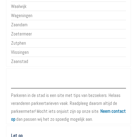
Waalwijk
Wageningen
Zaandam
Zoetermeer
Zutphen
Vlissingen
Zaanstad
Over Parkeren in de Stad
Parkeren in de stad is een site met tips van bezoekers. Helaas
veranderen parkeertarieven vaak. Raadpleeg daarom altijd de
parkeermeter! Mocht iets onjuist zijn op onze site.
Neem contact
op
dan passen wij het zo spoedig mogelijk aan.
Let op