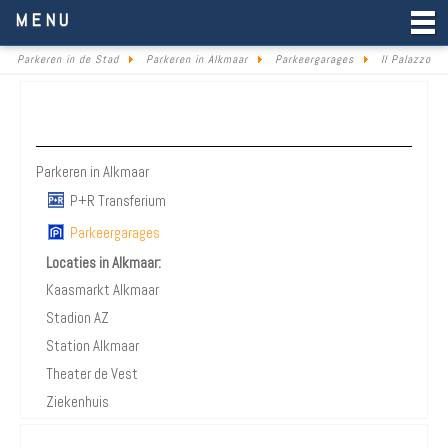
Parkeren in de Stad
MENU
Parkeren in de Stad
Parkeren in Alkmaar
Parkeergarages
Il Palazzo
Parkeren Alkmaar
Parkeren in Alkmaar
P+R Transferium
Parkeergarages
Locaties in Alkmaar:
Kaasmarkt Alkmaar
Stadion AZ
Station Alkmaar
Theater de Vest
Ziekenhuis