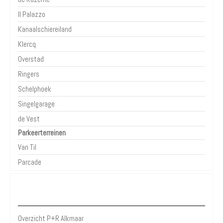
Il Palazzo
Kanaalschiereiland
Klercq
Overstad
Ringers
Schelphoek
Singelgarage
de Vest
Parkeerterreinen
Van Til
Parcade
P+R Alkmaar
Overzicht P+R Alkmaar