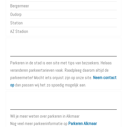
Bergermeer
Oudorp
Station
AZ Stadion
Over Parkeren in de Stad
Parkeren in de stad is een site met tips van bezoekers. Helaas
veranderen parkeertarieven vaak. Raadpleeg daarom altijd de
parkeermeter! Mocht iets onjuist zijn op onze site.
Neem contact
op
dan passen wij het zo spoedig mogelijk aan.
Meer informatie over Parkeren in Alkmaar
Wil je meer weten over parkeren in Alkmaar
Nog veel meer parkeerinformatie op
Parkeren Alkmaar