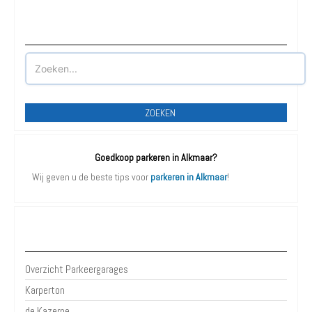
Waar wilt u parkeren?
ZOEKEN
Goedkoop parkeren in Alkmaar?
Wij geven u de beste tips voor
parkeren in Alkmaar
!
Parkeergarages Alkmaar
Overzicht Parkeergarages
Karperton
de Kazerne