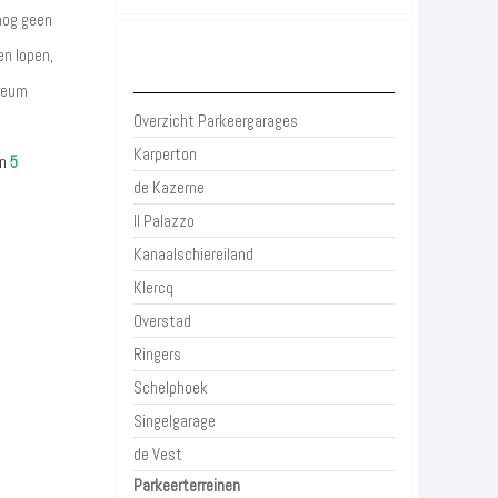
 nog geen
n lopen,
Parkeergarages Alkmaar
useum
Overzicht Parkeergarages
Karperton
n
5
de Kazerne
Il Palazzo
Kanaalschiereiland
Klercq
Overstad
Ringers
Schelphoek
Singelgarage
de Vest
Parkeerterreinen