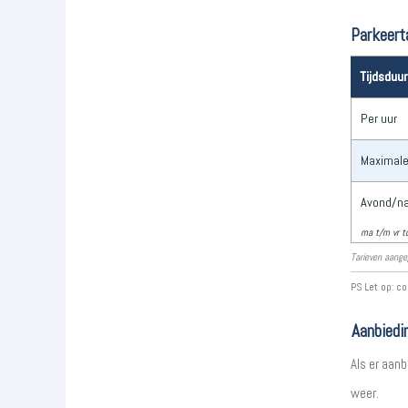
Parkeert
Tijdsduur
Per uur
Maximale
Avond/na
ma t/m vr t
Tarieven aange
PS Let op: co
Aanbiedi
Als er aanb
weer.