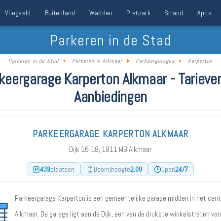
Vliegveld
Buitenland
Wadden
Pretpark
Strand
Apps
Parkeren in de Stad
Parkeren in de Stad
Parkeren in Alkmaar
Parkeergarages
Karperton
keergarage Karperton Alkmaar - Tarieve
Aanbiedingen
PARKEERGARAGE KARPERTON ALKMAAR
Dijk 16-18, 1811 MB Alkmaar
439
2.00
24/7
plaatsen
Doorrijhoogte
Open
Parkeergarage Karperton is een gemeentelijke garage midden in het cen
Alkmaar. De garage ligt aan de Dijk, een van de drukste winkelstraten van