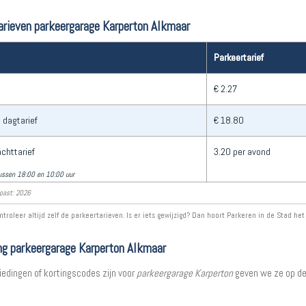
arieven parkeergarage Karperton Alkmaar
Parkeertarief
€ 2.27
 dagtarief
€ 18.80
chttarief
3.20 per avond
ussen 18:00 en 10:00 uur
past: 2026
ntroleer altijd zelf de parkeertarieven. Is er iets gewijzigd? Dan hoort Parkeren in de Stad het
ng parkeergarage Karperton Alkmaar
iedingen of kortingscodes zijn voor
parkeergarage Karperton
geven we ze op de