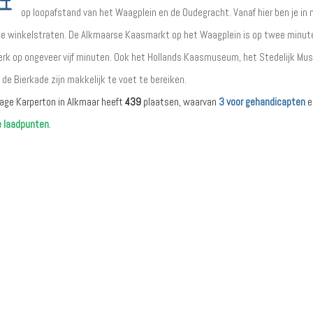
op loopafstand van het Waagplein en de Oudegracht. Vanaf hier ben je in
de winkelstraten. De Alkmaarse Kaasmarkt op het Waagplein is op twee minute
erk op ongeveer vijf minuten. Ook het Hollands Kaasmuseum, het Stedelijk M
de Bierkade zijn makkelijk te voet te bereiken.
age Karperton in Alkmaar heeft
439
plaatsen, waarvan
3 voor gehandicapten
e
e laadpunten
.