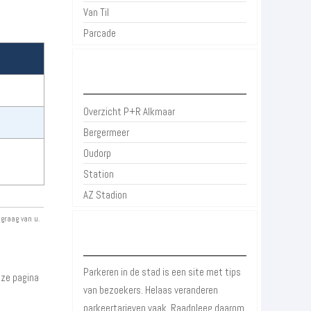
Van Til
Parcade
P+R Alkmaar
Overzicht P+R Alkmaar
Bergermeer
Oudorp
Station
AZ Stadion
 graag van u.
Over Parkeren in de Stad
Parkeren in de stad is een site met tips
ze pagina
van bezoekers. Helaas veranderen
parkeertarieven vaak. Raadpleeg daarom