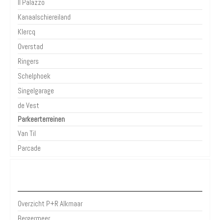
Il Palazzo
Kanaalschiereiland
Klercq
Overstad
Ringers
Schelphoek
Singelgarage
de Vest
Parkeerterreinen
Van Til
Parcade
P+R Alkmaar
Overzicht P+R Alkmaar
Bergermeer