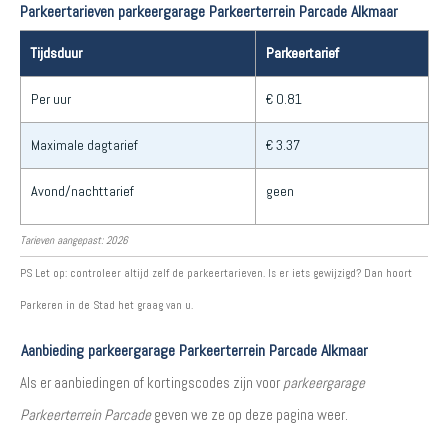
Parkeertarieven parkeergarage Parkeerterrein Parcade Alkmaar
Tijdsduur
Parkeertarief
Per uur
€ 0.81
Maximale dagtarief
€ 3.37
Avond/nachttarief
geen
Tarieven aangepast: 2026
PS Let op: controleer altijd zelf de parkeertarieven. Is er iets gewijzigd? Dan hoort
Parkeren in de Stad het graag van u.
Aanbieding parkeergarage Parkeerterrein Parcade Alkmaar
Als er aanbiedingen of kortingscodes zijn voor
parkeergarage
Parkeerterrein Parcade
geven we ze op deze pagina weer.