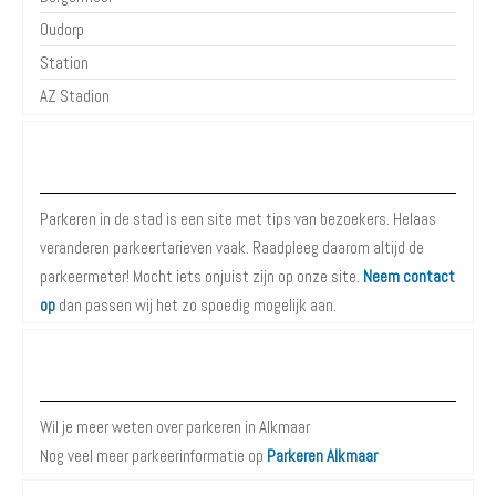
Oudorp
Station
AZ Stadion
Over Parkeren in de Stad
Parkeren in de stad is een site met tips van bezoekers. Helaas
veranderen parkeertarieven vaak. Raadpleeg daarom altijd de
parkeermeter! Mocht iets onjuist zijn op onze site.
Neem contact
op
dan passen wij het zo spoedig mogelijk aan.
Meer informatie over Parkeren in Alkmaar
Wil je meer weten over parkeren in Alkmaar
Nog veel meer parkeerinformatie op
Parkeren Alkmaar