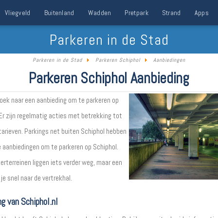
Vliegveld
Buitenland
Wadden
Pretpark
Strand
Apps
Parkeren in de Stad
Parkeren in de Stad
Parkeren Schiphol
Aanbiedingen
Parkeren Schiphol Aanbieding
zoek naar een aanbieding om te parkeren op
Er zijn regelmatig acties met betrekking tot
tarieven. Parkings net buiten Schiphol hebben
 aanbiedingen om te parkeren op Schiphol.
erterreinen liggen iets verder weg, maar een
je snel naar de vertrekhal.
ng van Schiphol.nl