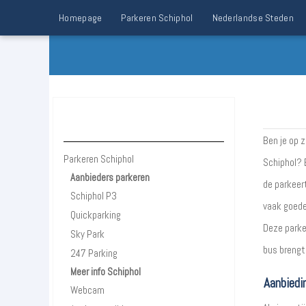
Homepage
Parkeren Schiphol
Nederlandse Steden
Parkeren Schiphol
Ben je op 
Parkeren Schiphol
Schiphol? 
Aanbieders parkeren
de parkeer
Schiphol P3
vaak goede
Quickparking
Deze parke
Sky Park
bus brengt 
247 Parking
Meer info Schiphol
Aanbiedi
Webcam