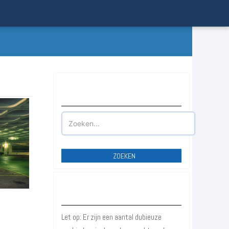
Waar wilt u parkeren?
ZOEKEN
Betrouwbare Aanbieders
Let op: Er zijn een aantal dubieuze