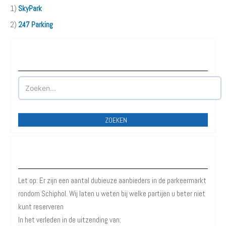
1)
SkyPark
2)
247 Parking
Waar wilt u parkeren?
ZOEKEN
Betrouwbare Aanbieders
Let op: Er zijn een aantal dubieuze aanbieders in de parkeermarkt
rondom Schiphol. Wij laten u weten bij welke partijen u beter niet
kunt reserveren
In het verleden in de uitzending van: