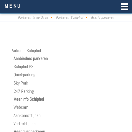
Parkeren in de Stad
MENU
Parkeren in de Stad
Parkeren Schiphol
Gratis parkeren
Parkeren Schiphol
Parkeren Schiphol
Aanbieders parkeren
Schiphol P3
Quickparking
Sky Park
247 Parking
Meer info Schiphol
Webcam
Aankomsttijden
Vertrektijden
Meer over parkeren