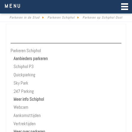
Parkeren in de Stad
MENU
Parkeren in de Stad
Parkeren Schiphol
Parkeren op Schiphol Oost
Parkeren Schiphol
Parkeren Schiphol
Aanbieders parkeren
Schiphol P3
Quickparking
Sky Park
247 Parking
Meer info Schiphol
Webcam
Aankomsttijden
Vertrektijden
Meer over parkeren