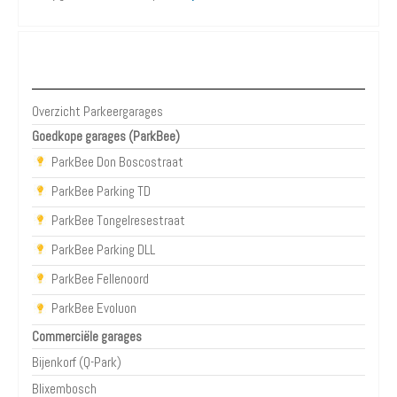
Parkeergarages Eindhoven
Overzicht Parkeergarages
Goedkope garages (ParkBee)
ParkBee Don Boscostraat
ParkBee Parking TD
ParkBee Tongelresestraat
ParkBee Parking DLL
ParkBee Fellenoord
ParkBee Evoluon
Commerciële garages
Bijenkorf (Q-Park)
Blixembosch