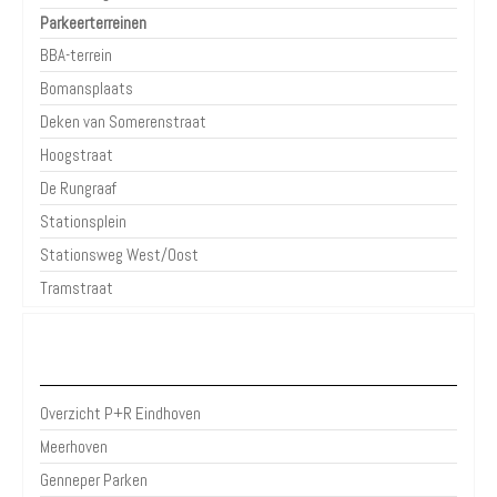
Parkeerterreinen
BBA-terrein
Bomansplaats
Deken van Somerenstraat
Hoogstraat
De Rungraaf
Stationsplein
Stationsweg West/Oost
Tramstraat
P+R Eindhoven
Overzicht P+R Eindhoven
Meerhoven
Genneper Parken