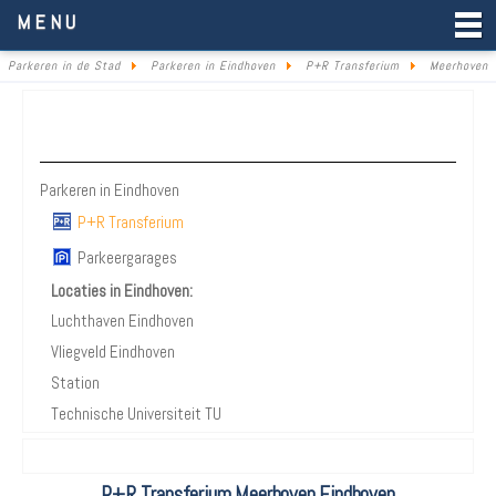
Parkeren in de Stad
MENU
Parkeren in de Stad
Parkeren in Eindhoven
P+R Transferium
Meerhoven
Parkeren Eindhoven
Parkeren in Eindhoven
P+R Transferium
Parkeergarages
Locaties in Eindhoven:
Luchthaven Eindhoven
Vliegveld Eindhoven
Station
Technische Universiteit TU
P+R Transferium Meerhoven Eindhoven