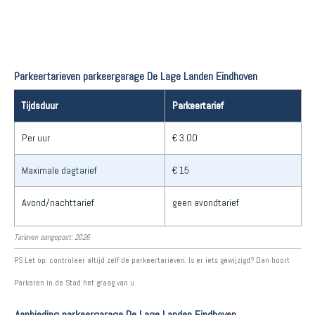
Parkeertarieven parkeergarage De Lage Landen Eindhoven
Tijdsduur
Parkeertarief
Per uur
€ 3.00
Maximale dagtarief
€ 15
Avond/nachttarief
geen avondtarief
Tarieven aangepast: 2026
PS Let op: controleer altijd zelf de parkeertarieven. Is er iets gewijzigd? Dan hoort
Parkeren in de Stad het graag van u.
Aanbieding parkeergarage De Lage Landen Eindhoven