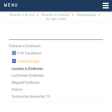
Parkeren in de Stad
MENU
Parkeren in de Stad
Parkeren in Eindhoven
Parkeergarages
De Lage Landen
Parkeren Eindhoven
Parkeren in Eindhoven
P+R Transferium
Parkeergarages
Locaties in Eindhoven:
Luchthaven Eindhoven
Vliegveld Eindhoven
Station
Technische Universiteit TU