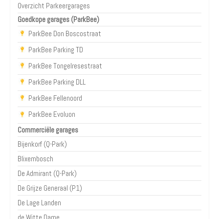
Overzicht Parkeergarages
Goedkope garages (ParkBee)
ParkBee Don Boscostraat
ParkBee Parking TD
ParkBee Tongelresestraat
ParkBee Parking DLL
ParkBee Fellenoord
ParkBee Evoluon
Commerciële garages
Bijenkorf (Q-Park)
Blixembosch
De Admirant (Q-Park)
De Grijze Generaal (P1)
De Lage Landen
de Witte Dame