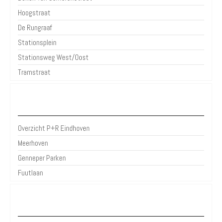
Hoogstraat
De Rungraaf
Stationsplein
Stationsweg West/Oost
Tramstraat
P+R Eindhoven
Overzicht P+R Eindhoven
Meerhoven
Genneper Parken
Fuutlaan
Over Parkeren in de Stad