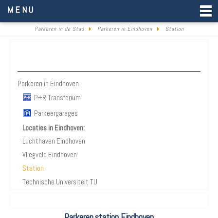
Parkeren in de Stad
MENU
Parkeren in de Stad
Parkeren in Eindhoven
Station
Parkeren Eindhoven
Parkeren in Eindhoven
P+R Transferium
Parkeergarages
Locaties in Eindhoven:
Luchthaven Eindhoven
Vliegveld Eindhoven
Station
Technische Universiteit TU
Parkeren station Eindhoven