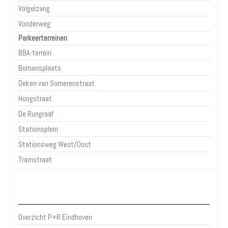
Volgelzang
Vonderweg
Parkeerterreinen
BBA-terrein
Bomansplaats
Deken van Somerenstraat
Hoogstraat
De Rungraaf
Stationsplein
Stationsweg West/Oost
Tramstraat
P+R Eindhoven
Overzicht P+R Eindhoven