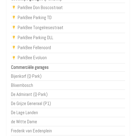
ParkBee Don Boscostraat
ParkBee Parking TD
ParkBee Tongelresestraat
ParkBee Parking DLL
ParkBee Fellenoord
ParkBee Evoluon
Commerciële garages
Bijenkorf (Q-Park)
Blixembosch
De Admirant (Q-Park)
De Grijze Generaal (P1)
De Lage Landen
de Witte Dame
Frederik van Eedenplein