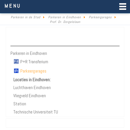
Parkeren in de Stad
MENU
Parkeren in de Stad
Parkeren in Eindhoven
Parkeergarages
Prof. Dr. Dorgelolaan
Parkeren Eindhoven
Parkeren in Eindhoven
P+R Transferium
Parkeergarages
Locaties in Eindhoven:
Luchthaven Eindhoven
Vliegveld Eindhoven
Station
Technische Universiteit TU