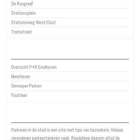
De Rungraaf
Stationsplein
Stationsweg West/Oost
Tramstraat
P+R Eindhoven
Overzicht P+R Eindhoven
Meerhoven
Genneper Parken
Fuutlaan
Over Parkeren in de Stad
Parkeren in de stad is een site met tips van bezoekers. Helaas
veranderen parkeertarieven vaak. Raadpleeg daarom altijd de