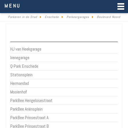
Parkeren in de Stad
MENU
Parkeren in de Stad
Enschede
Parkeergarages
Boulevard Noord
Parkeergarages & parkeerterreinen Enschede
HJ van Heekgarage
Irenegarage
Q-Park Enschede
Stationsplein
Hermandad
Mooienhof
ParkBee Hengelosestraat
ParkBee Ariënsplein
ParkBee Prinsestraat A
ParkBee Prinsestraat B