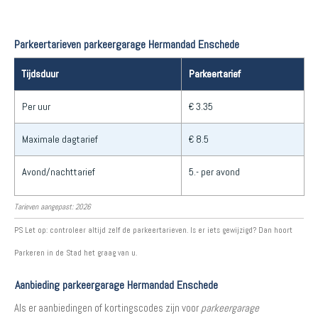
Parkeertarieven parkeergarage Hermandad Enschede
Tijdsduur
Parkeertarief
Per uur
€ 3.35
Maximale dagtarief
€ 8.5
Avond/nachttarief
5.- per avond
Tarieven aangepast: 2026
PS Let op: controleer altijd zelf de parkeertarieven. Is er iets gewijzigd? Dan hoort
Parkeren in de Stad het graag van u.
Aanbieding parkeergarage Hermandad Enschede
Als er aanbiedingen of kortingscodes zijn voor
parkeergarage