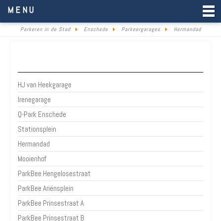
Parkeren in de Stad
MENU
Parkeren in de Stad
Enschede
Parkeergarages
Hermandad
Parkeergarages & parkeerterreinen Enschede
HJ van Heekgarage
Irenegarage
Q-Park Enschede
Stationsplein
Hermandad
Mooienhof
ParkBee Hengelosestraat
ParkBee Ariënsplein
ParkBee Prinsestraat A
ParkBee Prinsestraat B