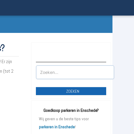
s?
Waar wilt u parkeren?
Er zijn
n (tot 2
ZOEKEN
Goedkoop parkeren in Enschede?
Wij geven u de beste tips voor
parkeren in Enschede
!