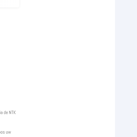
via de NTK
loos uw