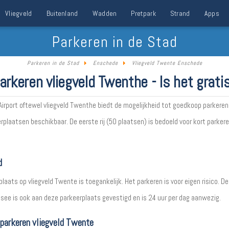
Vliegveld
Buitenland
Wadden
Pretpark
Strand
Apps
Parkeren in de Stad
Parkeren in de Stad
Enschede
Vliegveld Twente Enschede
arkeren vliegveld Twenthe - Is het grati
irport oftewel vliegveld Twenthe biedt de mogelijkheid tot goedkoop parkeren! 
plaatsen beschikbaar. De eerste rij (50 plaatsen) is bedoeld voor kort parkere
d
laats op vliegveld Twente is toegankelijk. Het parkeren is voor eigen risico. De
ee is ook aan deze parkeerplaats gevestigd en is 24 uur per dag aanwezig.
 parkeren vliegveld Twente