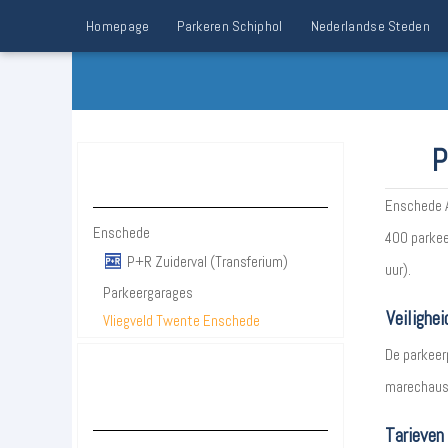
Homepage
Parkeren Schiphol
Nederlandse Steden
P
Parkeren Enschede
Enschede A
Enschede
400 parkeer
P+R Zuiderval (Transferium)
uur).
Parkeergarages
Veilighei
Vliegveld Twente Enschede
De parkeerp
marechauss
Parkeergarages &
parkeerterreinen Enschede
Tarieven