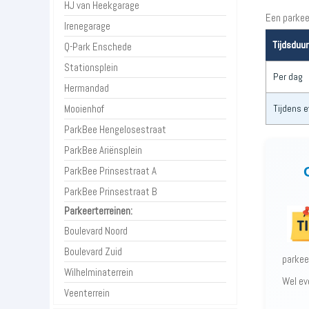
HJ van Heekgarage
Een parkee
Irenegarage
Tijdsduur
Q-Park Enschede
Stationsplein
Per dag
Hermandad
Mooienhof
Tijdens 
ParkBee Hengelosestraat
ParkBee Ariënsplein
ParkBee Prinsestraat A
ParkBee Prinsestraat B
Parkeerterreinen:
Boulevard Noord
Boulevard Zuid
parkeer
Wilhelminaterrein
Wel ev
Veenterrein