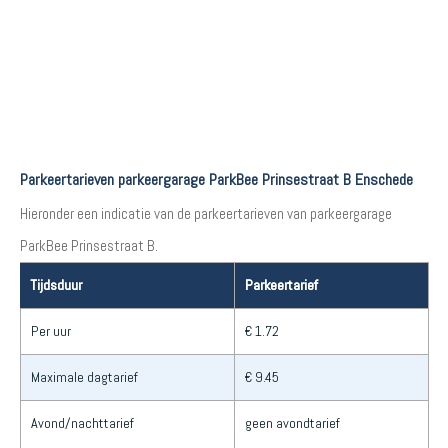
Parkeertarieven parkeergarage ParkBee Prinsestraat B Enschede
Hieronder een indicatie van de parkeertarieven van parkeergarage
ParkBee Prinsestraat B.
Tijdsduur
Parkeertarief
Per uur
€ 1.72
Maximale dagtarief
€ 9.45
Avond/nachttarief
geen avondtarief