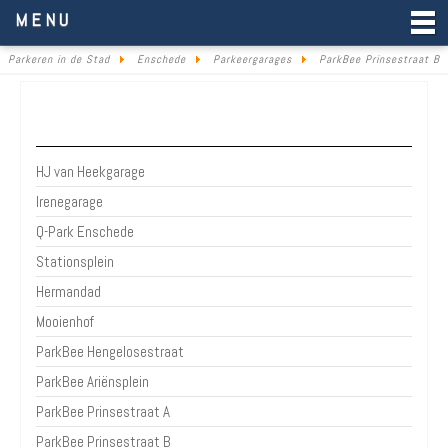
Parkeren in de Stad
MENU
Parkeren in de Stad
Enschede
Parkeergarages
ParkBee Prinsestraat B
Parkeergarages & parkeerterreinen Enschede
HJ van Heekgarage
Irenegarage
Q-Park Enschede
Stationsplein
Hermandad
Mooienhof
ParkBee Hengelosestraat
ParkBee Ariënsplein
ParkBee Prinsestraat A
ParkBee Prinsestraat B