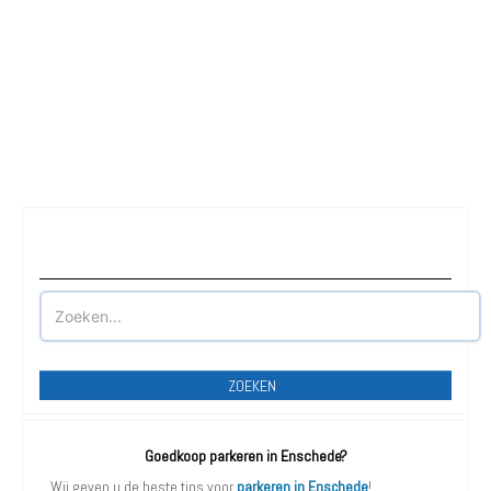
Waar wilt u parkeren?
ZOEKEN
Goedkoop parkeren in Enschede?
Wij geven u de beste tips voor
parkeren in Enschede
!