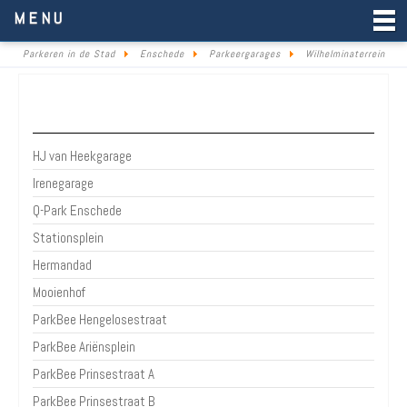
Parkeren in de Stad
MENU
Parkeren in de Stad
Enschede
Parkeergarages
Wilhelminaterrein
Parkeergarages & parkeerterreinen Enschede
HJ van Heekgarage
Irenegarage
Q-Park Enschede
Stationsplein
Hermandad
Mooienhof
ParkBee Hengelosestraat
ParkBee Ariënsplein
ParkBee Prinsestraat A
ParkBee Prinsestraat B