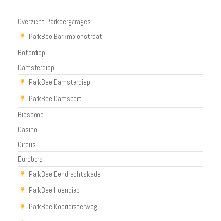
Overzicht Parkeergarages
ParkBee Barkmolenstraat
Boterdiep
Damsterdiep
ParkBee Damsterdiep
ParkBee Damsport
Bioscoop
Casino
Circus
Euroborg
ParkBee Eendrachtskade
ParkBee Hoendiep
ParkBee Koeriersterweg