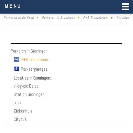
Parkeren in de Stad
MENU
Parkeren in de Stad
Parkeren in Groningen
P+R Transferium
Kardinge
Parkeren Groningen
Parkeren in Groningen
P+R Transferium
Parkeergarages
Locaties in Groningen:
vliegveld Eelde
Station Groningen
Ikea
Ziekenhuis
Citybus