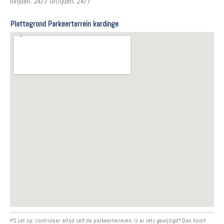
Inrijden: 24/7 Uitrijden: 24/7
Plattegrond Parkeerterrein kardinge
PS Let op: controleer altijd zelf de parkeertarieven. Is er iets gewijzigd? Dan hoort