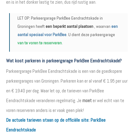
en is in het donker lastig te zien, dus rijd rustig aan.
LET OP: Parkeergarage ParkBee Eendrachtskade in
Groningen heeft
een beperkt aantal plaatsen
, waarvan
een
aantal speciaal voor ParkBee
. U dient deze parkeergarage
van te voren te reserveren
.
Wat kost parkeren in parkeergarage ParkBee Eendrachtskade?
Parkeergarage ParkBee Eendrachtskade is een van de goedkopere
parkeergarages van Groningen. Parkeren kan er al vanaf € 1.95 per uur
en € 19.40 per dag. Maar let op, de tarieven van ParkBee
Eendrachtskade veranderen regelmatig. Je
moet
er wel echt van te
voren reserveren anders is er vaak geen plek!
De actuele tarieven staan op de officiële site:
ParkBee
Eendrachtskade