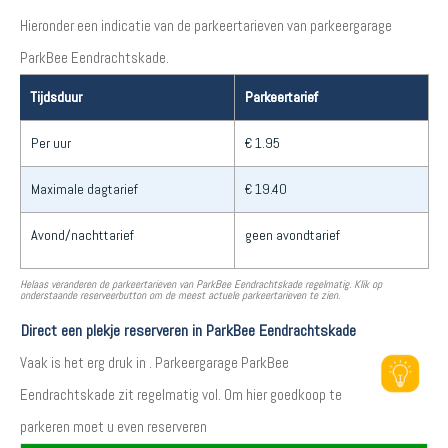
Hieronder een indicatie van de parkeertarieven van parkeergarage
ParkBee Eendrachtskade.
Tijdsduur
Parkeertarief
Per uur
€ 1.95
Maximale dagtarief
€ 19.40
Avond/nachttarief
geen avondtarief
Helaas veranderen de parkeertarieven van ParkBee Eendrachtskade regelmatig. Klik op
onderstaande reserveerbutton om de meest actuele parkeertarieven te zien.
Direct een plekje reserveren in ParkBee Eendrachtskade
Vaak is het erg druk in . Parkeergarage ParkBee
Eendrachtskade zit regelmatig vol. Om hier goedkoop te
parkeren moet u even reserveren