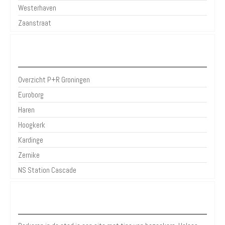
Westerhaven
Zaanstraat
P+R Groningen
Overzicht P+R Groningen
Euroborg
Haren
Hoogkerk
Kardinge
Zernike
NS Station Cascade
Over Parkeren in de Stad