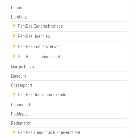
Circus
Euroborg
ParkBee Eendrachtskade
ParkBee Hoendiep
ParkBee Koeriersterweg
ParkBee Lissabonstraat
Martini Plaza
Museum
Oosterpoort
ParkBee Oosterhamrikkade
Ossenmarkt
Paddepoel
Rademarkt
ParkBee Theodorus Niemeyerstraat