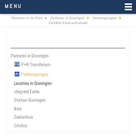
Parkeren in de Stad
MENU
Parkeren in de Stad
Parkeren in Groningen
Parkeergarages
ParkBee Eendrachtskade
Parkeren Groningen
Parkeren in Groningen
P+R Transferium
Parkeergarages
Locaties in Groningen:
vliegveld Eelde
Station Groningen
Ikea
Ziekenhuis
Citybus