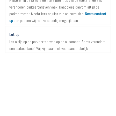
Parkeren in de stad is een site met tips van bezoekers. Helaas
veranderen parkeertarieven vaak. Raadpleeg daarom altijd de
parkeermeter! Mocht iets onjuist zijn op onze site.
Neem contact
op
dan passen wij het zo spoedig mogelijk aan.
Let op
Let altijd op de parkeertarieven op de automaat. Soms verandert
een parkeertarief. Wij zijn daar niet voor aansprakelijk.