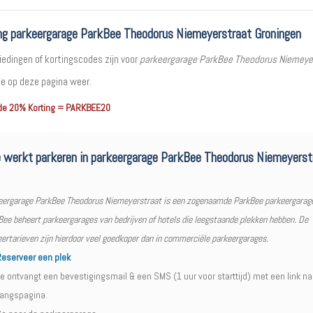
ng parkeergarage ParkBee Theodorus Niemeyerstraat Groningen
iedingen of kortingscodes zijn voor
parkeergarage ParkBee Theodorus Niemeye
e op deze pagina weer.
de 20% Korting = PARKBEE20
 werkt parkeren in parkeergarage ParkBee Theodorus Niemeyerst
eergarage ParkBee Theodorus Niemeyerstraat is een zogenaamde ParkBee parkeergarag
ee beheert parkeergarages van bedrijven of hotels die leegstaande plekken hebben. De
ertarieven zijn hierdoor veel goedkoper dan in commerciële parkeergarages.
eserveer een plek
e ontvangt een bevestigingsmail & een SMS (1 uur voor starttijd) met een link na
angspagina.