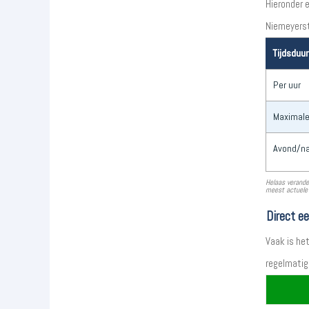
Hieronder 
Niemeyerst
Tijdsduur
Per uur
Maximale
Avond/na
Helaas verande
meest actuele 
Direct e
Vaak is he
regelmatig