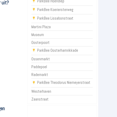
ParkBee Hoendiep
 uit?
ParkBee Koeriersterweg
ParkBee Lissabonstraat
Martini Plaza
Museum
Oosterpoort
ParkBee Oosterhamrikkade
Ossenmarkt
Paddepoel
Rademarkt
ParkBee Theodorus Niemeyerstraat
Westerhaven
Zaanstraat
gen
P+R Groningen