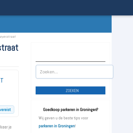
eyerstraat
traat
Waar wilt u parkeren?
AT
ZOEKEN
vereist
Goedkoop parkeren in Groningen?
Wij geven u de beste tips voor
parkeren in Groningen
!
keer je