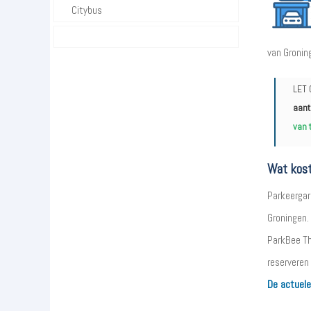
Citybus
van Gronin
LET 
aant
van 
Wat kost
Parkeergar
Groningen. 
ParkBee Th
reserveren 
De actuele