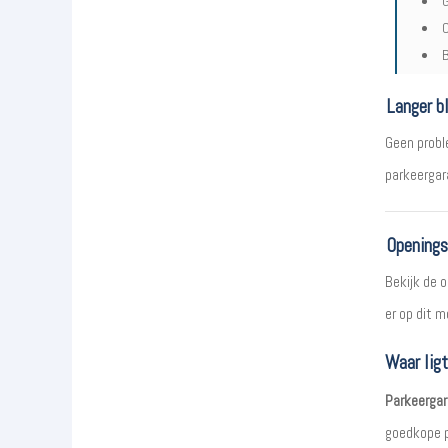
G
O
B
Langer bl
Geen proble
parkeergar
Openings
Bekijk de 
er op dit 
Waar lig
Parkeergar
goedkope p