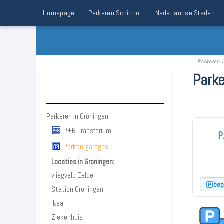
Homepage
Parkeren Schiphol
Nederlandse Steden
Parkeren 
Park
Parkeren Groningen
Parkeren in Groningen
P+R Transferium
P
Parkeergarages
Locaties in Groningen:
vliegveld Eelde
bep
Station Groningen
Ikea
Ziekenhuis