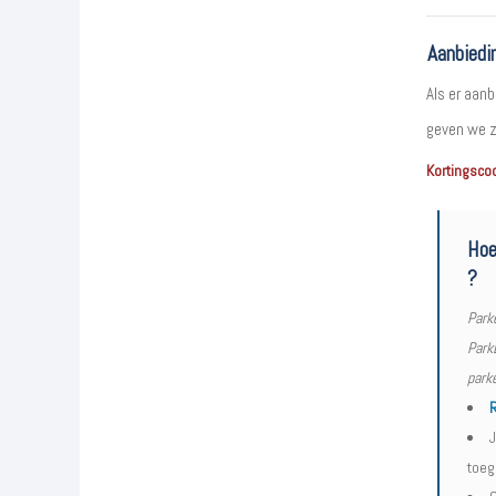
Aanbiedi
Als er aanb
geven we z
Kortingsco
Hoe
?
Park
ParkB
parke
R
J
toeg