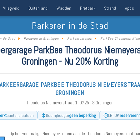
Vliegveld
Buitenland
Wadden
Pretpark
Strand
Apps
Parkeren in de Stad
in de Stad
Parkeren in Groningen
Parkeergarages
ParkBee Theodorus Niem
eergarage ParkBee Theodorus Niemeyers
Groningen - Nu 20% Korting
ARKEERGARAGE PARKBEE THEODORUS NIEMEYERSTRA
GRONINGEN
Theodorus Niemeyerstraat 1, 9725 TS Groningen
erkt
geen beperking
reserveren 
aantal plaatsen
Doorrijhoogte
LET OP:
Op het voormalige Niemeyer-terrein aan de Theodorus Niemeyerstraat par