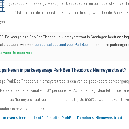
goedkoop en makkelijk, vlakbij het Cascadeplein en op loopafstand van h
hoofdstation en de binnenstad. Een van de best gewaardeerde ParkBee-
gen.
OP: Parkeergarage ParkBee Theodorus Niemeyerstraat in Groningen heeft
een be
al plaatsen
, waarvan
een aantal speciaal voor ParkBee
. U dient deze parkeergar
te voren te reserveren
.
 parkeren in parkeergarage ParkBee Theodorus Niemeyerstraat?
age ParkBee Theodorus Niemeyerstraat is een van de goedkopere parkeergara
Parkeren kan er al vanaf € 1.67 per uur en € 20.17 per dag. Maar let op, de tar
eodorus Niemeyerstraat veranderen regelmatig. Je
moet
er wel echt van te v
anders is er vaak geen plek!
 tarieven staan op de officiële site:
ParkBee Theodorus Niemeyerstraat