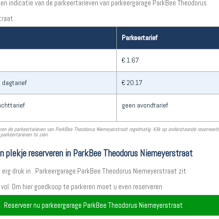
een indicatie van de parkeertarieven van parkeergarage ParkBee Theodorus
raat.
Parkeertarief
€ 1.67
 dagtarief
€ 20.17
chttarief
geen avondtarief
ren de parkeertarieven van ParkBee Theodorus Niemeyerstraat regelmatig. Klik op onderstaande reserveer
parkeertarieven te zien.
en plekje reserveren in ParkBee Theodorus Niemeyerstraat
t erg druk in . Parkeergarage ParkBee Theodorus Niemeyerstraat zit
 vol. Om hier goedkoop te parkeren moet u even reserveren
Reserveer nu parkeergarage ParkBee Theodorus Niemeyerstraat