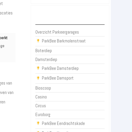
et
locaties
Parkeergarages Groningen
Overzicht Parkeergarages
perkt
ParkBee Barkmolenstraat
age
Boterdiep
Damsterdiep
ParkBee Damsterdiep
ParkBee Damsport
ges van
Bioscoop
ieven van
Casino
oren
Circus
Euroborg
ParkBee Eendrachtskade