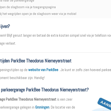
a naar de parkeergarage
pen de slagboom via je toegangspagina
ij het wegrijden open je de slagboom weer via je mobiel
ijven?
em! Blijf gerust langer en betaal de extra kosten simpel snel via je telefoon vo
age verlaat.
tijden ParkBee Theodorus Niemeyerstraat
openingstijden op de
website van ParkBee
. Je kunt er zelfs zien hoeveel parke
moment beschikbaar zijn. Handig!
t parkeergarage ParkBee Theodorus Niemeyerstraat?
age ParkBee Theodorus Niemeyerstraat
is een zeer
arkeergarage gelegen in
Groningen
. De locatie van de