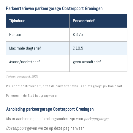
Parkeertarieven parkeergarage Oosterpoort Groningen
Tijdsduur
Parkeertarief
Per uur
€ 3.75
Maximale dagtarief
€ 18.5
Avond/nachttarief
geen avondtarief
Tarieven aangepast: 2026
PS Let op: controleer altijd zelf de parkeertarieven. Is er iets gewijzigd? Dan hoort
Parkeren in de Stad het graag van u.
Aanbieding parkeergarage Oosterpoort Groningen
Als er aanbiedingen of kortingscodes zijn voor
parkeergarage
Oosterpoort
geven we ze op deze pagina weer.