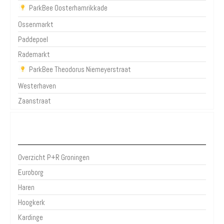
ParkBee Oosterhamrikkade
Ossenmarkt
Paddepoel
Rademarkt
ParkBee Theodorus Niemeyerstraat
Westerhaven
Zaanstraat
P+R Groningen
Overzicht P+R Groningen
Euroborg
Haren
Hoogkerk
Kardinge