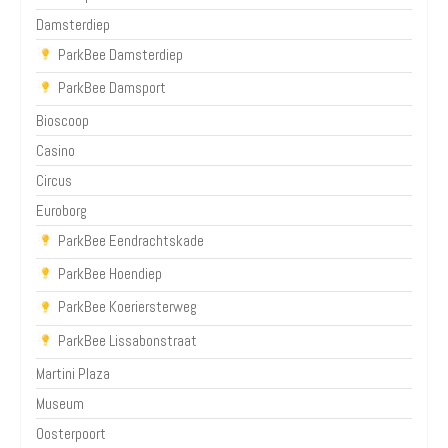
Damsterdiep
ParkBee Damsterdiep
ParkBee Damsport
Bioscoop
Casino
Circus
Euroborg
ParkBee Eendrachtskade
ParkBee Hoendiep
ParkBee Koeriersterweg
ParkBee Lissabonstraat
Martini Plaza
Museum
Oosterpoort