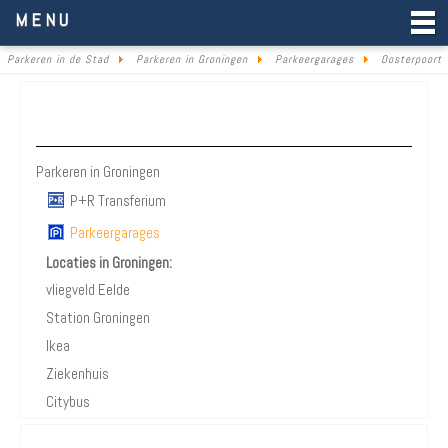
Parkeren in de Stad
MENU
Parkeren in de Stad
Parkeren in Groningen
Parkeergarages
Oosterpoort
Parkeren Groningen
Parkeren in Groningen
P+R Transferium
Parkeergarages
Locaties in Groningen:
vliegveld Eelde
Station Groningen
Ikea
Ziekenhuis
Citybus