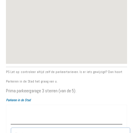
PS Let op: controleer altijd zelf de parkeertarieven. Is er iets gewijzigd? Dan hoort
Parkeren in de Stad het graag van u.
Prima parkeergarage
3
sterren (van de 5).
Parkeren in de Stad
Waar wilt u parkeren?