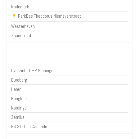
Rademarkt
ParkBee Theodorus Niemeyerstraat
Westerhaven
Zaanstraat
P+R Groningen
Overzicht P+R Groningen
Euroborg
Haren
Hoogkerk
Kardinge
Zernike
NS Station Cascade