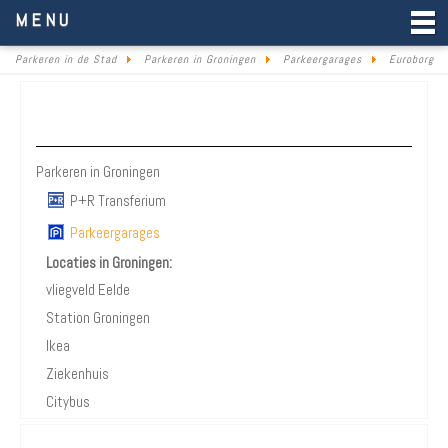
Parkeren in de Stad
MENU
Parkeren in de Stad
Parkeren in Groningen
Parkeergarages
Euroborg
Parkeren Groningen
Parkeren in Groningen
P+R Transferium
Parkeergarages
Locaties in Groningen:
vliegveld Eelde
Station Groningen
Ikea
Ziekenhuis
Citybus