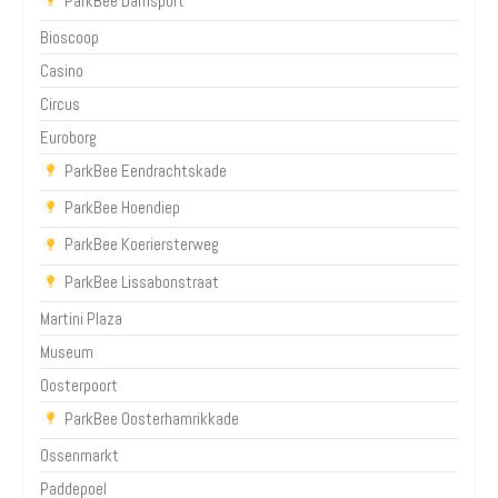
ParkBee Damsport
Bioscoop
Casino
Circus
Euroborg
ParkBee Eendrachtskade
ParkBee Hoendiep
ParkBee Koeriersterweg
ParkBee Lissabonstraat
Martini Plaza
Museum
Oosterpoort
ParkBee Oosterhamrikkade
Ossenmarkt
Paddepoel