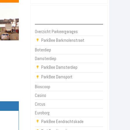
Parkeergarages Groningen
Overzicht Parkeergarages
ParkBee Barkmolenstraat
Boterdiep
Damsterdiep
ParkBee Damsterdiep
ParkBee Damsport
Bioscoop
Casino
Circus
Euroborg
ParkBee Eendrachtskade