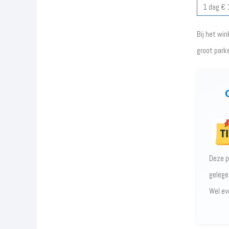
1 dag € 
Bij het wi
groot parke
Deze p
gelege
Wel ev