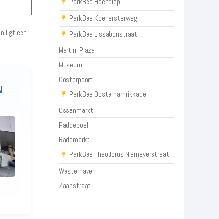
ParkBee Hoendiep
ParkBee Koeriersterweg
n ligt een
ParkBee Lissabonstraat
Martini Plaza
Museum
Oosterpoort
N
ParkBee Oosterhamrikkade
Ossenmarkt
Paddepoel
Rademarkt
ParkBee Theodorus Niemeyerstraat
Westerhaven
Zaanstraat
P+R Groningen