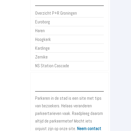
Overzicht P+R Groningen
Euroborg
Haren
Hoogkerk
Kardinge
Zernike
NS Station Cascade
Over Parkeren in de Stad
Parkeren in de stad is een site met tips
van bezoekers. Helaas veranderen
parkeertarieven vaak. Raadpleeg daarom
altijd de parkeermeter! Mocht iets
onjuist zijn op onze site.
Neem contact