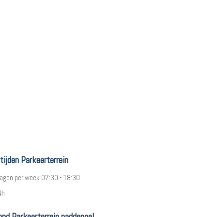
tijden Parkeerterrein
 dagen per week 07:30 - 18:30
4h
ond Parkeerterrein paddepoel