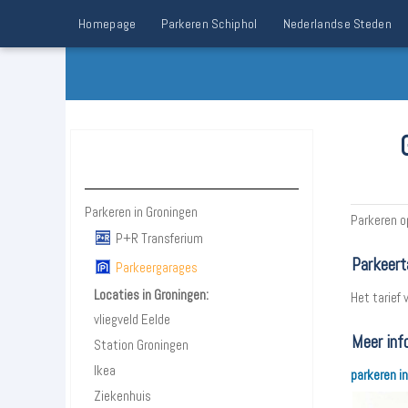
Homepage
Parkeren Schiphol
Nederlandse Steden
Parkeren Groningen
Parkeren in Groningen
Parkeren o
P+R Transferium
Parkeert
Parkeergarages
Locaties in Groningen:
Het tarief 
vliegveld Eelde
Meer info
Station Groningen
Ikea
parkeren i
Ziekenhuis