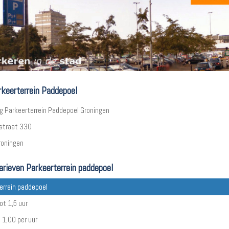
rkeerterrein Paddepoel
ng Parkeerterrein Paddepoel Groningen
straat 330
roningen
arieven Parkeerterrein paddepoel
errein paddepoel
ot 1,5 uur
 1,00 per uur