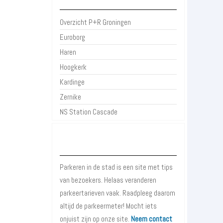
Overzicht P+R Groningen
Euroborg
Haren
Hoogkerk
Kardinge
Zernike
NS Station Cascade
Over Parkeren in de Stad
Parkeren in de stad is een site met tips
van bezoekers. Helaas veranderen
parkeertarieven vaak. Raadpleeg daarom
altijd de parkeermeter! Mocht iets
onjuist zijn op onze site.
Neem contact