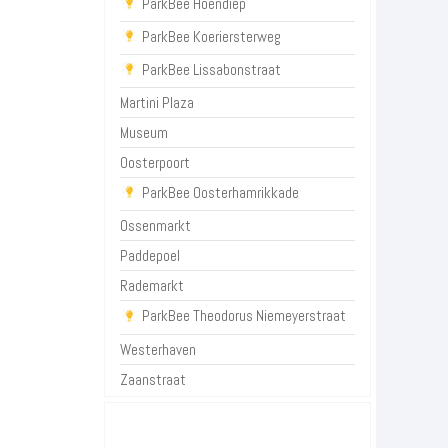
ParkBee Hoendiep
ParkBee Koeriersterweg
ParkBee Lissabonstraat
Martini Plaza
Museum
Oosterpoort
ParkBee Oosterhamrikkade
Ossenmarkt
Paddepoel
Rademarkt
ParkBee Theodorus Niemeyerstraat
Westerhaven
Zaanstraat
P+R Groningen