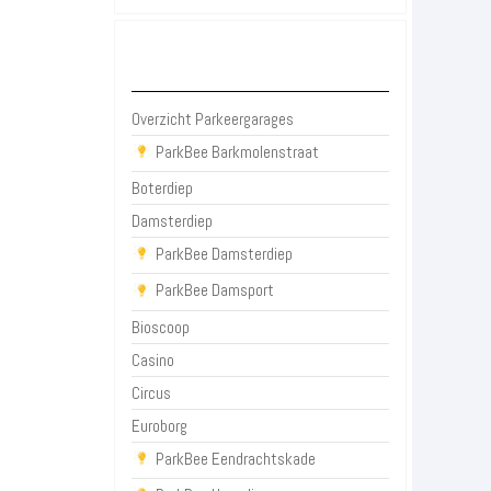
Parkeergarages Groningen
Overzicht Parkeergarages
ParkBee Barkmolenstraat
Boterdiep
Damsterdiep
ParkBee Damsterdiep
ParkBee Damsport
Bioscoop
Casino
Circus
Euroborg
ParkBee Eendrachtskade