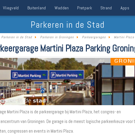
Vliegveld
Buitenland
Wadden
Pretpark
Strand
Apps
Parkeren in de Stad
Parkeren in de Stad
Parkeren in Groningen
Parkeergarages
Martini Plaza
keergarage Martini Plaza Parking Groni
ge Martini Plaza is de parkeergarage bij Martini Plaza, het congres- en
ncentrum van Groningen. De garage is de meest logische parkeerkeuze voor
ten, congressen en events in Martini Plaza.