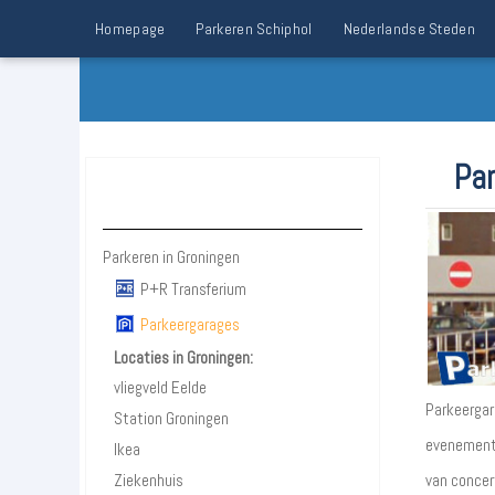
Homepage
Parkeren Schiphol
Nederlandse Steden
Par
Parkeren Groningen
Parkeren in Groningen
P+R Transferium
Parkeergarages
Locaties in Groningen:
vliegveld Eelde
Parkeergara
Station Groningen
evenemente
Ikea
Ziekenhuis
van concer