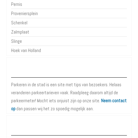
Pernis
Proveniersplein
Schenkel
Zalmplaat
Slinge
Hoek van Holland
Over Parkeren in de Stad
Parkeren in de stad is een site met tips van bezoekers. Helaas
veranderen parkeertarieven vaak. Raadpleeg daarom altijd de
parkeermeter! Mocht iets onjuist zijn op onze site.
Neem contact
op
dan passen wij het zo spoedig mogelijk aan.
Meer informatie over Parkeren in Rotterdam