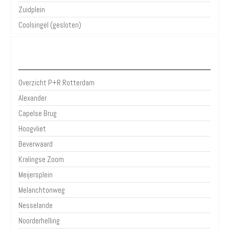
Zuidplein
Coolsingel (gesloten)
P+R Rotterdam
Overzicht P+R Rotterdam
Alexander
Capelse Brug
Hoogvliet
Beverwaard
Kralingse Zoom
Meijersplein
Melanchtonweg
Nesselande
Noorderhelling