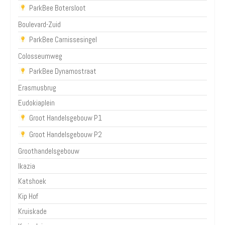
ParkBee Botersloot
Boulevard-Zuid
ParkBee Carnissesingel
Colosseumweg
ParkBee Dynamostraat
Erasmusbrug
Eudokiaplein
Groot Handelsgebouw P1
Groot Handelsgebouw P2
Groothandelsgebouw
Ikazia
Katshoek
Kip Hof
Kruiskade