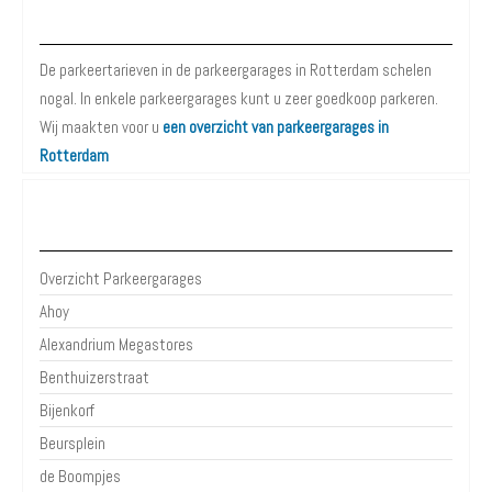
Parkeergarages Rotterdam
De parkeertarieven in de parkeergarages in Rotterdam schelen
nogal. In enkele parkeergarages kunt u zeer goedkoop parkeren.
Wij maakten voor u
een overzicht van parkeergarages in
Rotterdam
Parkeergarages Rotterdam
Overzicht Parkeergarages
Ahoy
Alexandrium Megastores
Benthuizerstraat
Bijenkorf
Beursplein
de Boompjes