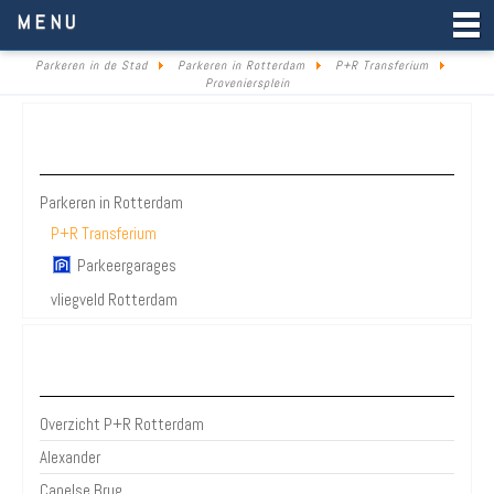
Parkeren in de Stad
MENU
Parkeren in de Stad
Parkeren in Rotterdam
P+R Transferium
Proveniersplein
Parkeren Rotterdam
Parkeren in Rotterdam
P+R Transferium
Parkeergarages
vliegveld Rotterdam
Bezienswaardigheden Rotterdam
Overzicht P+R Rotterdam
Alexander
Capelse Brug