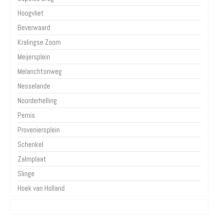
Hoogvliet
Beverwaard
Kralingse Zoom
Meijersplein
Melanchtonweg
Nesselande
Noorderhelling
Pernis
Proveniersplein
Schenkel
Zalmplaat
Slinge
Hoek van Holland