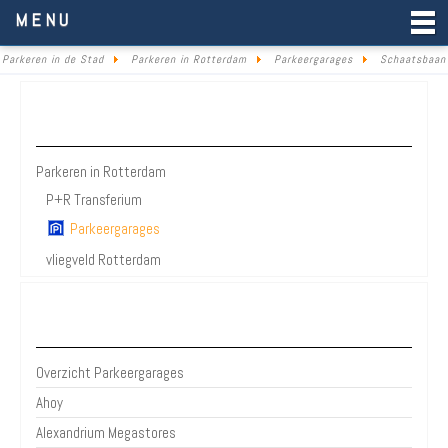
Parkeren in de Stad
MENU
Parkeren in de Stad
Parkeren in Rotterdam
Parkeergarages
Schaatsbaan
Parkeren Rotterdam
Parkeren in Rotterdam
P+R Transferium
Parkeergarages
vliegveld Rotterdam
Bezienswaardigheden Rotterdam
Overzicht Parkeergarages
Ahoy
Alexandrium Megastores