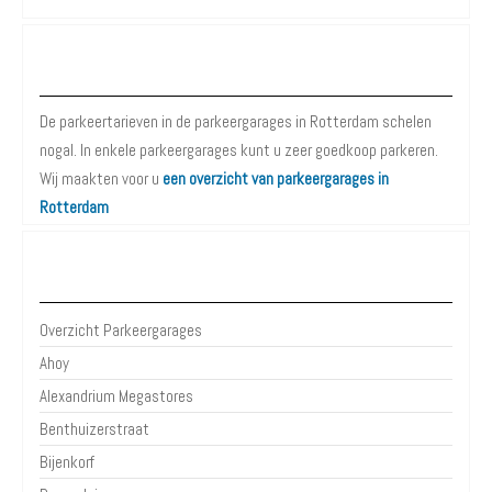
Parkeergarages Rotterdam
De parkeertarieven in de parkeergarages in Rotterdam schelen
nogal. In enkele parkeergarages kunt u zeer goedkoop parkeren.
Wij maakten voor u
een overzicht van parkeergarages in
Rotterdam
Parkeergarages Rotterdam
Overzicht Parkeergarages
Ahoy
Alexandrium Megastores
Benthuizerstraat
Bijenkorf