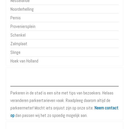
Nesselande
Noorderhelling
Pernis
Proveniersplein
Schenkel
Zalmplaat
Slinge
Hoek van Holland
Over Parkeren in de Stad
Parkeren in de stad is een site met tips van bezoekers. Helaas
veranderen parkeertarieven vaak. Raadpleeg daarom altijd de
parkeermeter! Mocht iets onjuist zijn op onze site.
Neem contact
op
dan passen wij het zo spoedig mogelijk aan.