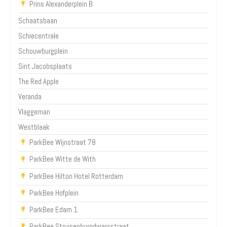
Prins Alexanderplein B
Schaatsbaan
Schiecentrale
Schouwburgplein
Sint Jacobsplaats
The Red Apple
Veranda
Vlaggeman
Westblaak
ParkBee Wijnstraat 78
ParkBee Witte de With
ParkBee Hilton Hotel Rotterdam
ParkBee Hofplein
ParkBee Edam 1
ParkBee Struisenburgdwarsstraat