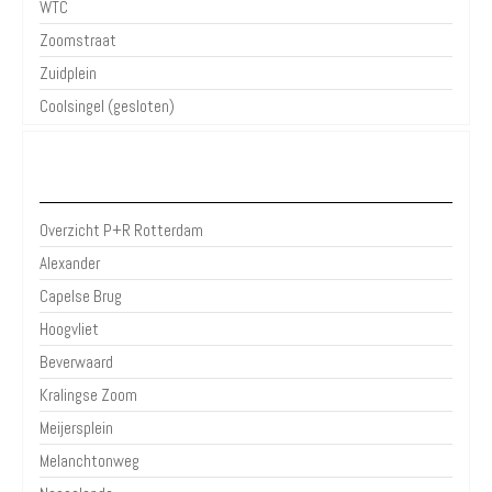
WTC
Zoomstraat
Zuidplein
Coolsingel (gesloten)
P+R Rotterdam
Overzicht P+R Rotterdam
Alexander
Capelse Brug
Hoogvliet
Beverwaard
Kralingse Zoom
Meijersplein
Melanchtonweg