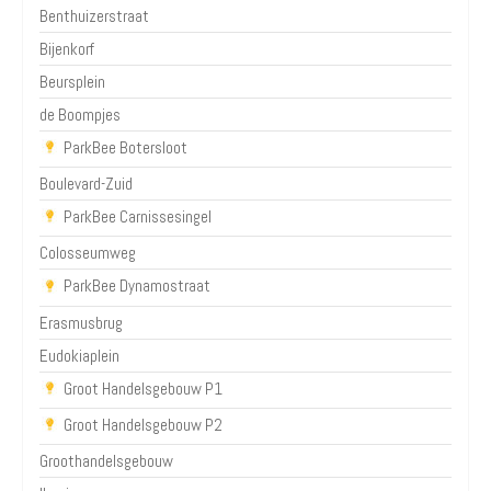
Benthuizerstraat
Bijenkorf
Beursplein
de Boompjes
ParkBee Botersloot
Boulevard-Zuid
ParkBee Carnissesingel
Colosseumweg
ParkBee Dynamostraat
Erasmusbrug
Eudokiaplein
Groot Handelsgebouw P1
Groot Handelsgebouw P2
Groothandelsgebouw