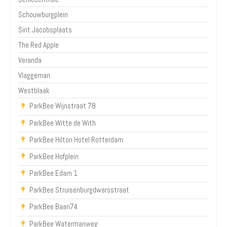
Schouwburgplein
Sint Jacobsplaats
The Red Apple
Veranda
Vlaggeman
Westblaak
ParkBee Wijnstraat 78
ParkBee Witte de With
ParkBee Hilton Hotel Rotterdam
ParkBee Hofplein
ParkBee Edam 1
ParkBee Struisenburgdwarsstraat
ParkBee Baan74
ParkBee Watermanweg