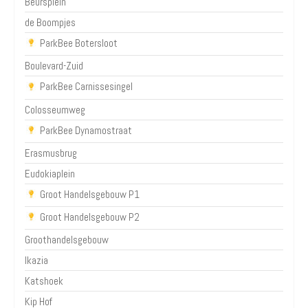
Beursplein
de Boompjes
ParkBee Botersloot
Boulevard-Zuid
ParkBee Carnissesingel
Colosseumweg
ParkBee Dynamostraat
Erasmusbrug
Eudokiaplein
Groot Handelsgebouw P1
Groot Handelsgebouw P2
Groothandelsgebouw
Ikazia
Katshoek
Kip Hof