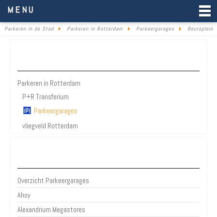
Parkeren in de Stad
MENU
Parkeren in de Stad
Parkeren in Rotterdam
Parkeergarages
Beursplein
Parkeren Rotterdam
Parkeren in Rotterdam
P+R Transferium
Parkeergarages
vliegveld Rotterdam
Bezienswaardigheden Rotterdam
Overzicht Parkeergarages
Ahoy
Alexandrium Megastores