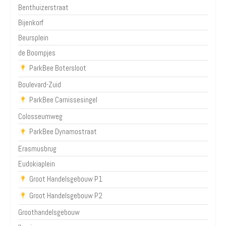
Benthuizerstraat
Bijenkorf
Beursplein
de Boompjes
ParkBee Botersloot
Boulevard-Zuid
ParkBee Carnissesingel
Colosseumweg
ParkBee Dynamostraat
Erasmusbrug
Eudokiaplein
Groot Handelsgebouw P1
Groot Handelsgebouw P2
Groothandelsgebouw