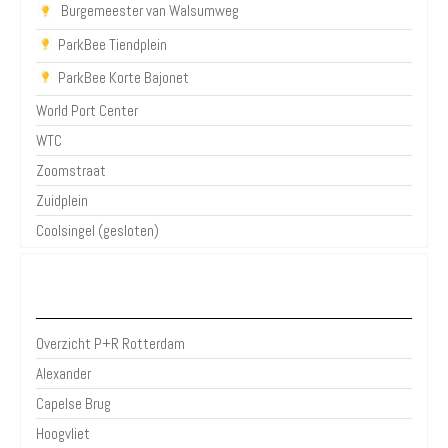
Burgemeester van Walsumweg
ParkBee Tiendplein
ParkBee Korte Bajonet
World Port Center
WTC
Zoomstraat
Zuidplein
Coolsingel (gesloten)
P+R Rotterdam
Overzicht P+R Rotterdam
Alexander
Capelse Brug
Hoogvliet