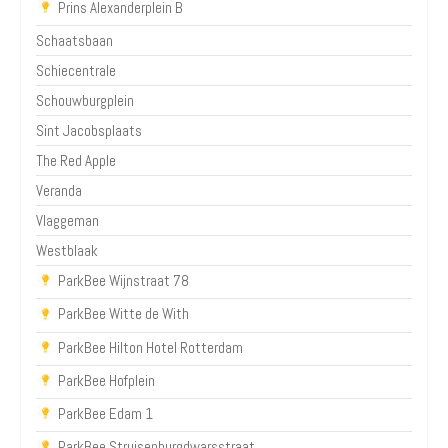
Prins Alexanderplein B
Schaatsbaan
Schiecentrale
Schouwburgplein
Sint Jacobsplaats
The Red Apple
Veranda
Vlaggeman
Westblaak
ParkBee Wijnstraat 78
ParkBee Witte de With
ParkBee Hilton Hotel Rotterdam
ParkBee Hofplein
ParkBee Edam 1
ParkBee Struisenburgdwarsstraat