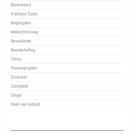
Beverwaard
Kralingse Zoom
Meijersplein
Melanchtonweg
Nesselande
Noorderhelling
Pernis
Proveniersplein
Schenkel
Zalmplaat
Slinge
Hoek van Holland
Over Parkeren in de Stad