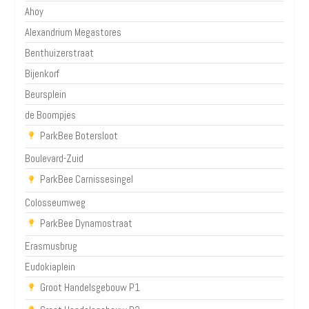
Ahoy
Alexandrium Megastores
Benthuizerstraat
Bijenkorf
Beursplein
de Boompjes
ParkBee Botersloot
Boulevard-Zuid
ParkBee Carnissesingel
Colosseumweg
ParkBee Dynamostraat
Erasmusbrug
Eudokiaplein
Groot Handelsgebouw P1