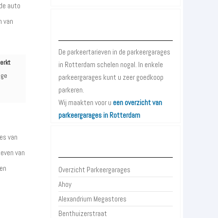
de auto
m van
Parkeergarages Rotterdam
De parkeertarieven in de parkeergarages
erkt
in Rotterdam schelen nogal. In enkele
age
parkeergarages kunt u zeer goedkoop
parkeren.
Wij maakten voor u
een overzicht van
parkeergarages in Rotterdam
es van
Parkeergarages Rotterdam
ieven van
ren
Overzicht Parkeergarages
Ahoy
Alexandrium Megastores
Benthuizerstraat