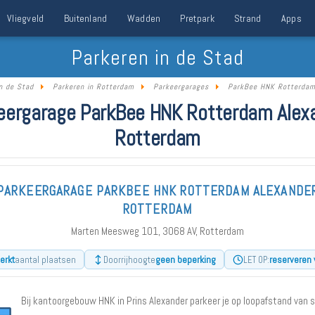
Vliegveld
Buitenland
Wadden
Pretpark
Strand
Apps
Parkeren in de Stad
n de Stad
Parkeren in Rotterdam
Parkeergarages
ParkBee HNK Rotterdam
eergarage ParkBee HNK Rotterdam Alex
Rotterdam
PARKEERGARAGE PARKBEE HNK ROTTERDAM ALEXANDE
ROTTERDAM
Marten Meesweg 101, 3068 AV, Rotterdam
erkt
geen beperking
reserveren 
aantal plaatsen
Doorrijhoogte
LET OP:
Bij kantoorgebouw HNK in Prins Alexander parkeer je op loopafstand van 