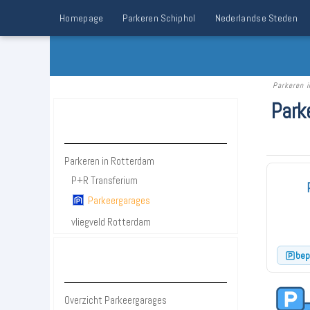
Homepage
Parkeren Schiphol
Nederlandse Steden
Parkeren i
Park
Parkeren Rotterdam
Parkeren in Rotterdam
P+R Transferium
Parkeergarages
vliegveld Rotterdam
bep
Bezienswaardigheden Rotterdam
Overzicht Parkeergarages