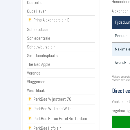
Hieronder 
Oosterhof
Alexander.
Oude Haven
Prins Alexanderplein B
Tijdsduur
Schaatsbaan
Per uur
Schiecentrale
Schouwburgplein
Maximale
Sint Jacobsplaats
Avond/na
The Red Apple
Veranda
Helaas verande
meest actuele 
Vlaggeman
Direct e
Westblaak
ParkBee Wijnstraat 78
Vaak is he
ParkBee Witte de With
regelmatig
ParkBee Hilton Hotel Rotterdam
ParkBee Hofplein