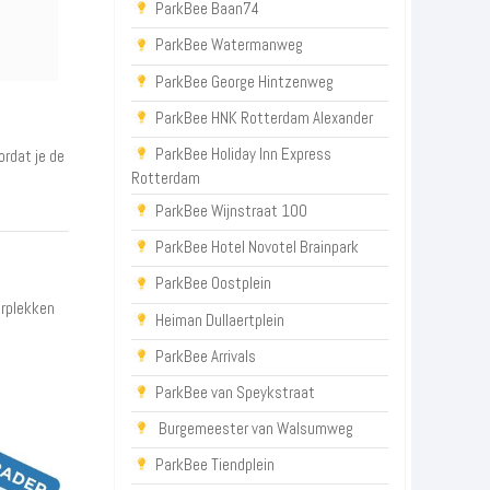
ParkBee Baan74
ParkBee Watermanweg
ParkBee George Hintzenweg
ParkBee HNK Rotterdam Alexander
ParkBee Holiday Inn Express
ordat je de
Rotterdam
ParkBee Wijnstraat 100
ParkBee Hotel Novotel Brainpark
ParkBee Oostplein
erplekken
Heiman Dullaertplein
ParkBee Arrivals
ParkBee van Speykstraat
Burgemeester van Walsumweg
ParkBee Tiendplein