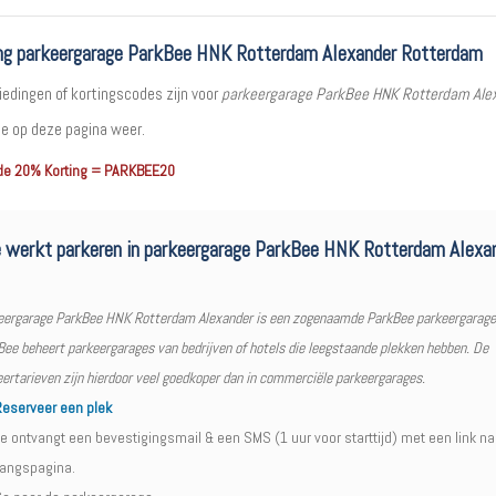
ng parkeergarage ParkBee HNK Rotterdam Alexander Rotterdam
iedingen of kortingscodes zijn voor
parkeergarage ParkBee HNK Rotterdam Ale
e op deze pagina weer.
de 20% Korting = PARKBEE20
 werkt parkeren in parkeergarage ParkBee HNK Rotterdam Alexa
eergarage ParkBee HNK Rotterdam Alexander is een zogenaamde ParkBee parkeergarage
ee beheert parkeergarages van bedrijven of hotels die leegstaande plekken hebben. De
ertarieven zijn hierdoor veel goedkoper dan in commerciële parkeergarages.
eserveer een plek
e ontvangt een bevestigingsmail & een SMS (1 uur voor starttijd) met een link na
angspagina.