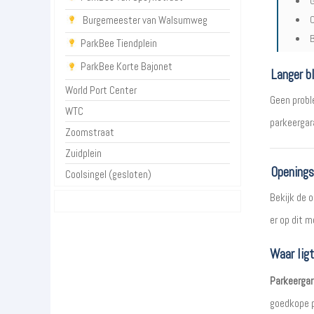
G
O
Burgemeester van Walsumweg
B
ParkBee Tiendplein
ParkBee Korte Bajonet
Langer bl
World Port Center
Geen proble
WTC
parkeergar
Zoomstraat
Zuidplein
Openings
Coolsingel (gesloten)
Bekijk de 
er op dit 
Waar lig
Parkeerga
goedkope p