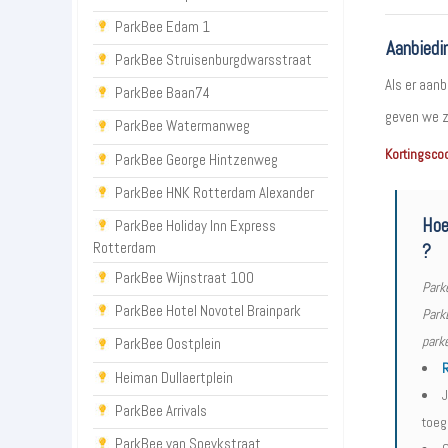
ParkBee Edam 1
Aanbiedi
ParkBee Struisenburgdwarsstraat
Als er aanb
ParkBee Baan74
geven we z
ParkBee Watermanweg
Kortingsco
ParkBee George Hintzenweg
ParkBee HNK Rotterdam Alexander
Hoe
ParkBee Holiday Inn Express
Rotterdam
?
ParkBee Wijnstraat 100
Park
ParkBee Hotel Novotel Brainpark
ParkB
parke
ParkBee Oostplein
R
Heiman Dullaertplein
J
ParkBee Arrivals
toeg
ParkBee van Speykstraat