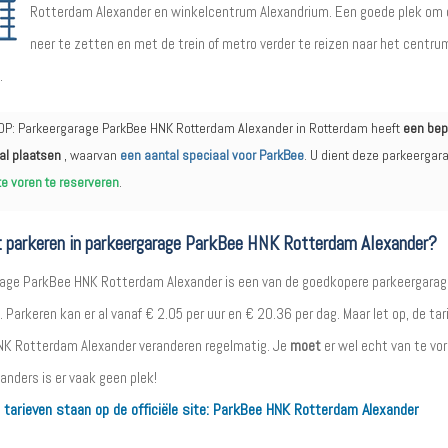
Rotterdam Alexander en winkelcentrum Alexandrium. Een goede plek om 
neer te zetten en met de trein of metro verder te reizen naar het centru
.
OP: Parkeergarage ParkBee HNK Rotterdam Alexander in Rotterdam heeft
een bep
al plaatsen
, waarvan
een aantal speciaal voor ParkBee
. U dient deze parkeergar
te voren te reserveren
.
 parkeren in parkeergarage ParkBee HNK Rotterdam Alexander?
age ParkBee HNK Rotterdam Alexander is een van de goedkopere parkeergarag
Parkeren kan er al vanaf € 2.05 per uur en € 20.36 per dag. Maar let op, de tar
K Rotterdam Alexander veranderen regelmatig. Je
moet
er wel echt van te vo
anders is er vaak geen plek!
 tarieven staan op de officiële site:
ParkBee HNK Rotterdam Alexander