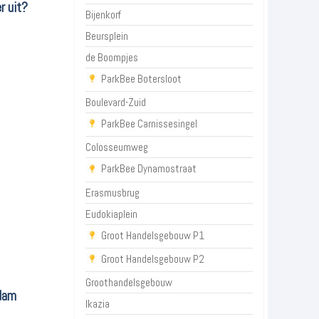
r uit?
Bijenkorf
Beursplein
de Boompjes
ParkBee Botersloot
Boulevard-Zuid
ParkBee Carnissesingel
Colosseumweg
ParkBee Dynamostraat
Erasmusbrug
Eudokiaplein
Groot Handelsgebouw P1
Groot Handelsgebouw P2
Groothandelsgebouw
rdam
Ikazia