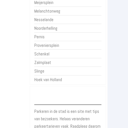
Meijersplein
Melanchtonweg
Nesselande
Noorderhelling
Pernis
Proveniersplein
Schenkel
Zalmplaat
Slinge
Hoek van Holland
Over Parkeren in de Stad
Parkeren in de stad is een site met tips
van bezoekers. Helaas veranderen
parkeertarieven vaak. Raadpleeg daarom