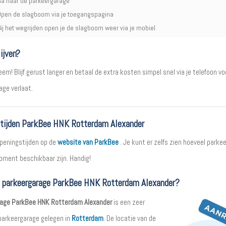
a naar de parkeergarage
pen de slagboom via je toegangspagina
ij het wegrijden open je de slagboom weer via je mobiel
ijven?
em! Blijf gerust langer en betaal de extra kosten simpel snel via je telefoon vo
age verlaat.
tijden ParkBee HNK Rotterdam Alexander
openingstijden op de
website van ParkBee
. Je kunt er zelfs zien hoeveel parke
moment beschikbaar zijn. Handig!
t parkeergarage ParkBee HNK Rotterdam Alexander?
rage ParkBee HNK Rotterdam Alexander
is een zeer
arkeergarage gelegen in
Rotterdam
. De locatie van de