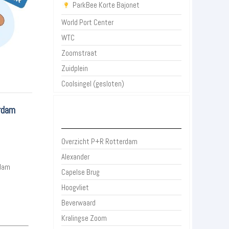
ParkBee Korte Bajonet
World Port Center
WTC
Zoomstraat
Zuidplein
Coolsingel (gesloten)
rdam
P+R Rotterdam
Overzicht P+R Rotterdam
Alexander
rdam
Capelse Brug
Hoogvliet
Beverwaard
Kralingse Zoom