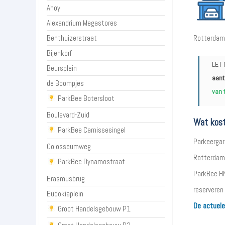
Ahoy
Alexandrium Megastores
Benthuizerstraat
Rotterdam
Bijenkorf
LET 
Beursplein
aant
de Boompjes
van 
ParkBee Botersloot
Boulevard-Zuid
Wat kost
ParkBee Carnissesingel
Parkeergar
Colosseumweg
Rotterdam. 
ParkBee Dynamostraat
ParkBee HN
Erasmusbrug
reserveren 
Eudokiaplein
De actuele
Groot Handelsgebouw P1