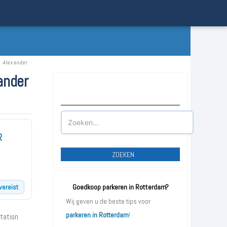
 Alexander
ander
Waar wilt u parkeren?
R
ZOEKEN
vereist
Goedkoop parkeren in Rotterdam?
Wij geven u de beste tips voor
parkeren in Rotterdam
!
station