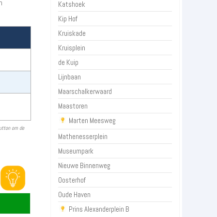
m
Katshoek
Kip Hof
Kruiskade
Kruisplein
de Kuip
Lijnbaan
Maarschalkerwaard
Maastoren
Marten Meesweg
button om de
Mathenesserplein
Museumpark
Nieuwe Binnenweg
Oosterhof
Oude Haven
Prins Alexanderplein B