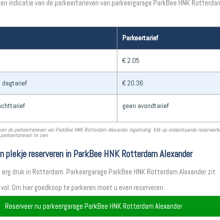
een indicatie van de parkeertarieven van parkeergarage ParkBee HNK Rotterda
Parkeertarief
€ 2.05
 dagtarief
€ 20.36
chttarief
geen avondtarief
ren de parkeertarieven van ParkBee HNK Rotterdam Alexander regelmatig. Klik op onderstaande reserveer
parkeertarieven te zien.
en plekje reserveren in ParkBee HNK Rotterdam Alexander
t erg druk in Rotterdam. Parkeergarage ParkBee HNK Rotterdam Alexander zit
 vol. Om hier goedkoop te parkeren moet u even reserveren
Reserveer nu parkeergarage ParkBee HNK Rotterdam Alexander