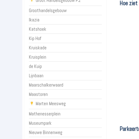
Groot Handelsgebouw P2
Hoe ziet
Groothandelsgebouw
Ikazia
Katshoek
Kip Hof
Kruiskade
Kruisplein
de Kuip
Lijnbaan
Maarschalkerwaard
Maastoren
Marten Meesweg
Mathenesserplein
Museumpark
Parkeert
Nieuwe Binnenweg