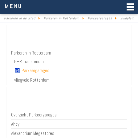
Parkeren in de Stad
MENU
Parkeren in de Stad
Parkeren in Rotterdam
Parkeergarages
Zuidplein
Parkeren Rotterdam
Parkeren in Rotterdam
P+R Transferium
Parkeergarages
vliegveld Rotterdam
Bezienswaardigheden Rotterdam
Overzicht Parkeergarages
Ahoy
Alexandrium Megastores