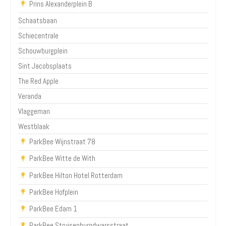
Prins Alexanderplein B
Schaatsbaan
Schiecentrale
Schouwburgplein
Sint Jacobsplaats
The Red Apple
Veranda
Vlaggeman
Westblaak
ParkBee Wijnstraat 78
ParkBee Witte de With
ParkBee Hilton Hotel Rotterdam
ParkBee Hofplein
ParkBee Edam 1
ParkBee Struisenburgdwarsstraat