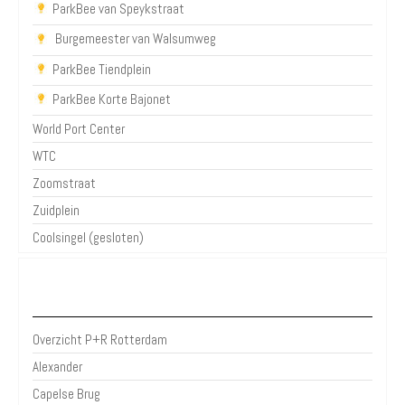
ParkBee van Speykstraat
Burgemeester van Walsumweg
ParkBee Tiendplein
ParkBee Korte Bajonet
World Port Center
WTC
Zoomstraat
Zuidplein
Coolsingel (gesloten)
P+R Rotterdam
Overzicht P+R Rotterdam
Alexander
Capelse Brug