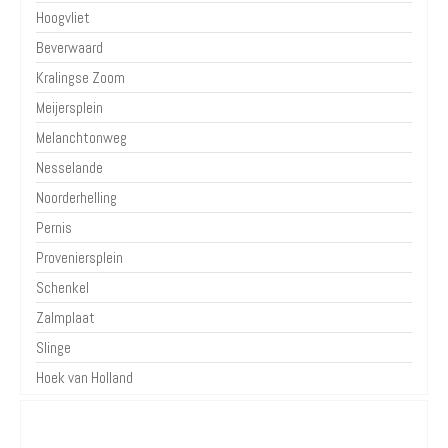
Hoogvliet
Beverwaard
Kralingse Zoom
Meijersplein
Melanchtonweg
Nesselande
Noorderhelling
Pernis
Proveniersplein
Schenkel
Zalmplaat
Slinge
Hoek van Holland
Over Parkeren in de Stad