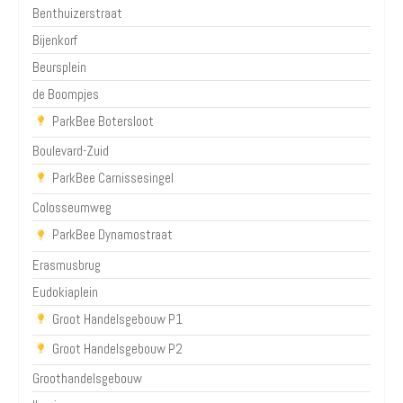
Benthuizerstraat
Bijenkorf
Beursplein
de Boompjes
ParkBee Botersloot
Boulevard-Zuid
ParkBee Carnissesingel
Colosseumweg
ParkBee Dynamostraat
Erasmusbrug
Eudokiaplein
Groot Handelsgebouw P1
Groot Handelsgebouw P2
Groothandelsgebouw