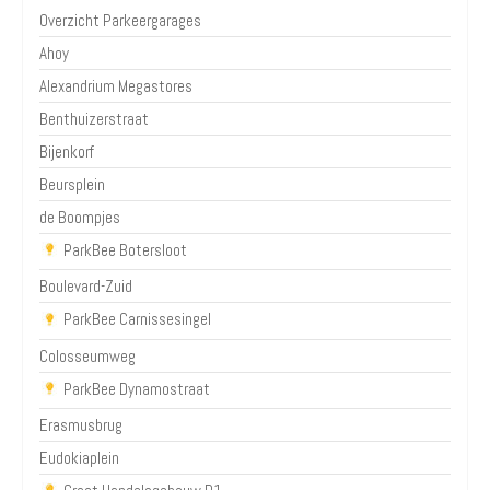
Overzicht Parkeergarages
Ahoy
Alexandrium Megastores
Benthuizerstraat
Bijenkorf
Beursplein
de Boompjes
ParkBee Botersloot
Boulevard-Zuid
ParkBee Carnissesingel
Colosseumweg
ParkBee Dynamostraat
Erasmusbrug
Eudokiaplein