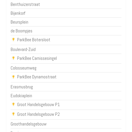
Benthuizerstraat
Bijenkorf
Beursplein
de Boompjes
ParkBee Botersloot
Boulevard-Zuid
ParkBee Carnissesingel
Colosseumweg
ParkBee Dynamostraat
Erasmusbrug
Eudokiaplein
Groot Handelsgebouw P1
Groot Handelsgebouw P2
Groothandelsgebouw