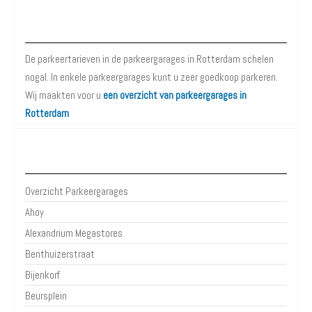
Parkeergarages Rotterdam
De parkeertarieven in de parkeergarages in Rotterdam schelen
nogal. In enkele parkeergarages kunt u zeer goedkoop parkeren.
Wij maakten voor u
een overzicht van parkeergarages in
Rotterdam
Parkeergarages Rotterdam
Overzicht Parkeergarages
Ahoy
Alexandrium Megastores
Benthuizerstraat
Bijenkorf
Beursplein