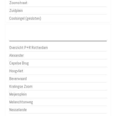
Zoomstraat
Zuidplein
Coolsingel (gesloten)
P+R Rotterdam
Overzicht P+R Rotterdam
Alexander
Capelse Brug
Hoogvliet
Beverwaard
Kralingse Zoom
Meijersplein
Melanchtonweg
Nesselande