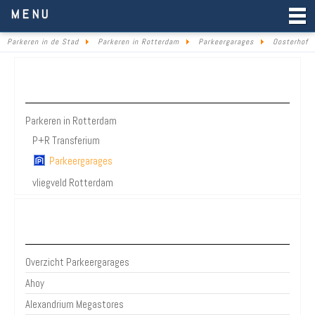
Parkeren in de Stad
MENU
Parkeren in de Stad
Parkeren in Rotterdam
Parkeergarages
Oosterhof
Parkeren Rotterdam
Parkeren in Rotterdam
P+R Transferium
Parkeergarages
vliegveld Rotterdam
Bezienswaardigheden Rotterdam
Overzicht Parkeergarages
Ahoy
Alexandrium Megastores