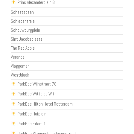
Prins Alexanderplein B
Schaatsbaan
Schiecentrale
Schouwburgplein
Sint Jacobsplaats
The Red Apple
Veranda
Vlaggeman
Westblaak
ParkBee Wijnstraat 78
ParkBee Witte de With
ParkBee Hilton Hotel Rotterdam
ParkBee Hofplein
ParkBee Edam 1
ParkBee Struisenburgdwarsstraat