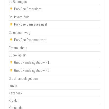
de Boompjes
ParkBee Botersloot
Boulevard-Zuid
ParkBee Carnissesingel
Colosseumweg
ParkBee Dynamostraat
Erasmusbrug
Eudokiaplein
Groot Handelsgebouw P1
Groot Handelsgebouw P2
Groothandelsgebouw
Ikazia
Katshoek
Kip Hof
Kruiskade