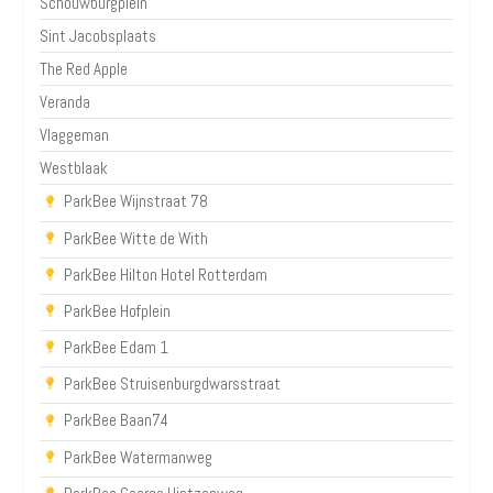
Schouwburgplein
Sint Jacobsplaats
The Red Apple
Veranda
Vlaggeman
Westblaak
ParkBee Wijnstraat 78
ParkBee Witte de With
ParkBee Hilton Hotel Rotterdam
ParkBee Hofplein
ParkBee Edam 1
ParkBee Struisenburgdwarsstraat
ParkBee Baan74
ParkBee Watermanweg