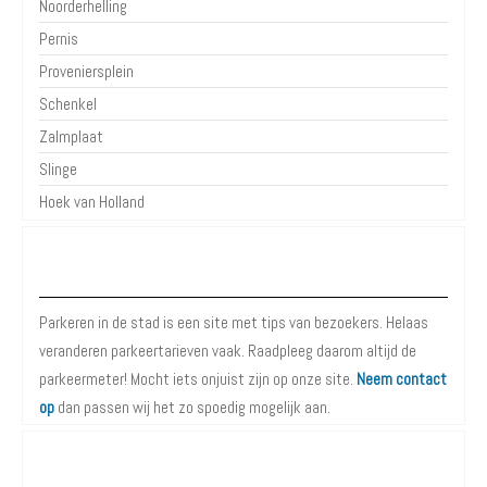
Noorderhelling
Pernis
Proveniersplein
Schenkel
Zalmplaat
Slinge
Hoek van Holland
Over Parkeren in de Stad
Parkeren in de stad is een site met tips van bezoekers. Helaas
veranderen parkeertarieven vaak. Raadpleeg daarom altijd de
parkeermeter! Mocht iets onjuist zijn op onze site.
Neem contact
op
dan passen wij het zo spoedig mogelijk aan.
Meer informatie over Parkeren in Rotterdam