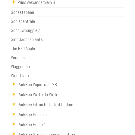
Prins Alexanderplein B
Schaatsbaan
Schiecentrale
Schouwburgplein
Sint Jacobsplaats
The Red Apple
Veranda
Vlaggeman
Westblaak
ParkBee Wijnstraat 78
ParkBee Witte de With
ParkBee Hilton Hotel Rotterdam
ParkBee Hofplein
ParkBee Edam 1
ParkBee Struisenburgdwarsstraat