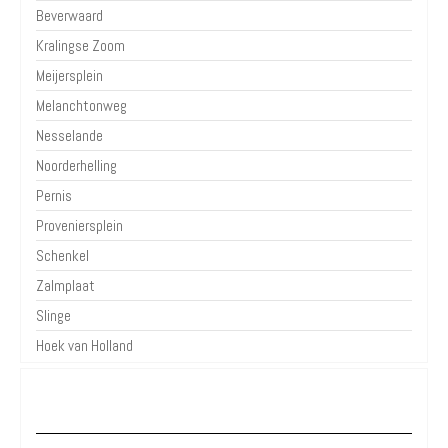
Beverwaard
Kralingse Zoom
Meijersplein
Melanchtonweg
Nesselande
Noorderhelling
Pernis
Proveniersplein
Schenkel
Zalmplaat
Slinge
Hoek van Holland
Over Parkeren in de Stad