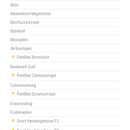
Ahoy
Alexandrium Megastores
Benthuizerstraat
Bijenkorf
Beursplein
de Boompjes
ParkBee Botersloot
Boulevard-Zuid
ParkBee Carnissesingel
Colosseumweg
ParkBee Dynamostraat
Erasmusbrug
Eudokiaplein
Groot Handelsgebouw P1