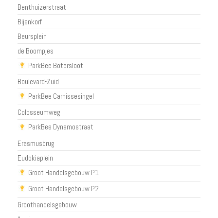
Benthuizerstraat
Bijenkorf
Beursplein
de Boompjes
ParkBee Botersloot
Boulevard-Zuid
ParkBee Carnissesingel
Colosseumweg
ParkBee Dynamostraat
Erasmusbrug
Eudokiaplein
Groot Handelsgebouw P1
Groot Handelsgebouw P2
Groothandelsgebouw