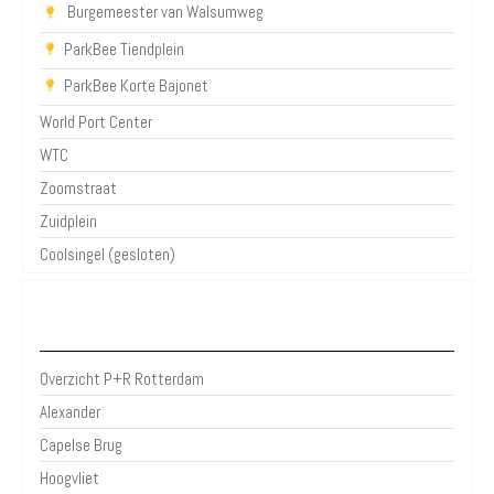
Burgemeester van Walsumweg
ParkBee Tiendplein
ParkBee Korte Bajonet
World Port Center
WTC
Zoomstraat
Zuidplein
Coolsingel (gesloten)
P+R Rotterdam
Overzicht P+R Rotterdam
Alexander
Capelse Brug
Hoogvliet