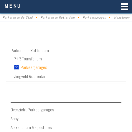
Parkeren in de Stad
MENU
Parkeren in de Stad
Parkeren in Rotterdam
Parkeergarages
Maastoren
Parkeren Rotterdam
Parkeren in Rotterdam
P+R Transferium
Parkeergarages
vliegveld Rotterdam
Bezienswaardigheden Rotterdam
Overzicht Parkeergarages
Ahoy
Alexandrium Megastores