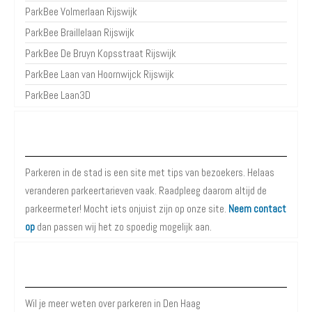
ParkBee Volmerlaan Rijswijk
ParkBee Braillelaan Rijswijk
ParkBee De Bruyn Kopsstraat Rijswijk
ParkBee Laan van Hoornwijck Rijswijk
ParkBee Laan3D
Over Parkeren in de Stad
Parkeren in de stad is een site met tips van bezoekers. Helaas
veranderen parkeertarieven vaak. Raadpleeg daarom altijd de
parkeermeter! Mocht iets onjuist zijn op onze site.
Neem contact
op
dan passen wij het zo spoedig mogelijk aan.
Meer informatie over Parkeren in Den Haag
Wil je meer weten over parkeren in Den Haag