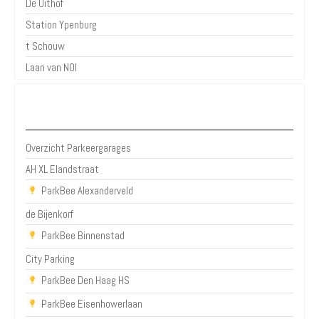
De Uithof
Station Ypenburg
t Schouw
Laan van NOI
Parkeergarages Den Haag
Overzicht Parkeergarages
AH XL Elandstraat
ParkBee Alexanderveld
de Bijenkorf
ParkBee Binnenstad
City Parking
ParkBee Den Haag HS
ParkBee Eisenhowerlaan