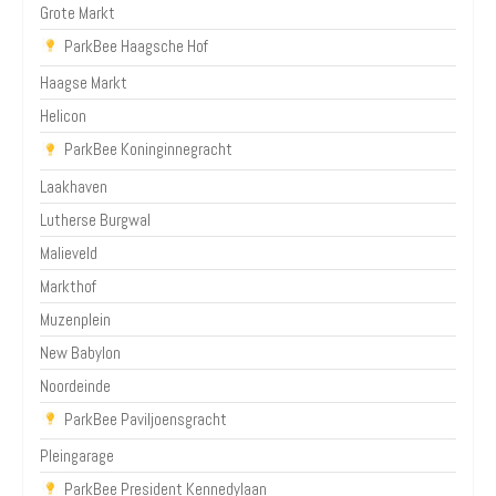
Grote Markt
ParkBee Haagsche Hof
Haagse Markt
Helicon
ParkBee Koninginnegracht
Laakhaven
Lutherse Burgwal
Malieveld
Markthof
Muzenplein
New Babylon
Noordeinde
ParkBee Paviljoensgracht
Pleingarage
ParkBee President Kennedylaan