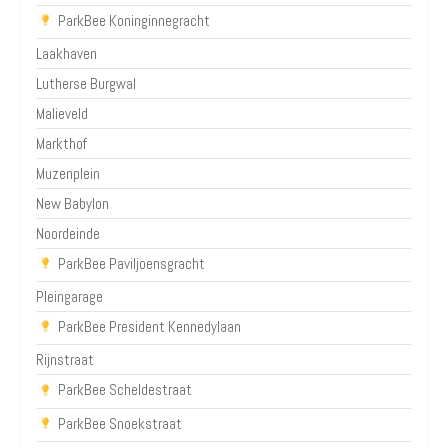
ParkBee Koninginnegracht
Laakhaven
Lutherse Burgwal
Malieveld
Markthof
Muzenplein
New Babylon
Noordeinde
ParkBee Paviljoensgracht
Pleingarage
ParkBee President Kennedylaan
Rijnstraat
ParkBee Scheldestraat
ParkBee Snoekstraat