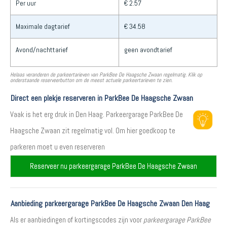
Per uur
€ 2.57
Maximale dagtarief
€ 34.58
Avond/nachttarief
geen avondtarief
Helaas veranderen de parkeertarieven van ParkBee De Haagsche Zwaan regelmatig. Klik op
onderstaande reserveerbutton om de meest actuele parkeertarieven te zien.
Direct een plekje reserveren in ParkBee De Haagsche Zwaan
Vaak is het erg druk in Den Haag. Parkeergarage ParkBee De
Haagsche Zwaan zit regelmatig vol. Om hier goedkoop te
parkeren moet u even reserveren
Reserveer nu parkeergarage ParkBee De Haagsche Zwaan
Aanbieding parkeergarage ParkBee De Haagsche Zwaan Den Haag
Als er aanbiedingen of kortingscodes zijn voor
parkeergarage ParkBee