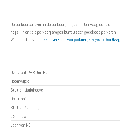
Parkeergarages Den Haag
De parkeertarieven in de parkeergarages in Den Haag schelen
nogal. In enkele parkeergarages kunt u zeer goedkoop parkeren.
Wij maakten voor u
een overzicht van parkeergarages in Den Haag
P+R Den Haag
Overzicht P+R Den Haag
Hoornwijck
Station Mariahoeve
De Uithof
Station Ypenburg
t Schouw
Laan van NOI