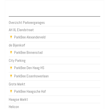
Parkeergarages Den Haag
Overzicht Parkeergarages
AH XL Elandstraat
ParkBee Alexanderveld
de Bijenkorf
ParkBee Binnenstad
City Parking
ParkBee Den Haag HS
ParkBee Eisenhowerlaan
Grote Markt
ParkBee Haagsche Hof
Haagse Markt
Helicon