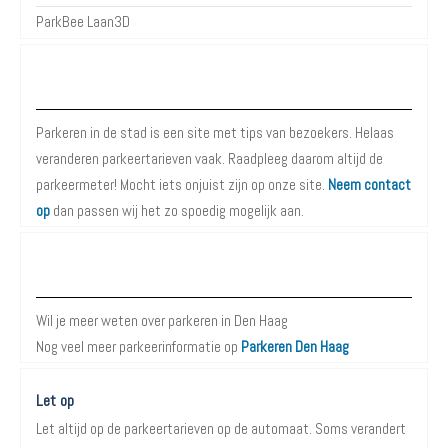
ParkBee Laan3D
Over Parkeren in de Stad
Parkeren in de stad is een site met tips van bezoekers. Helaas
veranderen parkeertarieven vaak. Raadpleeg daarom altijd de
parkeermeter! Mocht iets onjuist zijn op onze site.
Neem contact
op
dan passen wij het zo spoedig mogelijk aan.
Meer informatie over Parkeren in Den Haag
Wil je meer weten over parkeren in Den Haag
Nog veel meer parkeerinformatie op
Parkeren Den Haag
Let op
Let altijd op de parkeertarieven op de automaat. Soms verandert