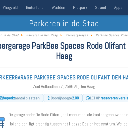
Vliegveld
Buitenland
Wadden
Pretpark
Strand
Apps
Parkeren in de Stad
en in de Stad
Parkeren in Den Haag
Parkeergarages
ParkBee Spaces Rode 
eergarage ParkBee Spaces Rode Olifant 
Haag
RKEERGARAGE PARKBEE SPACES RODE OLIFANT DEN H
Zuid Hollandlaan 7, 2596 AL, Den Haag
beperkt
2.00
reserveren vereis
aantal plaatsen
Doorrijhoogte
LET OP:
De garage onder De Rode Olifant, het monumentale kantoorgebouw aan d
Hollandlaan, ligt prachtig tussen het Haagse Bos en het centrum. Wel ee