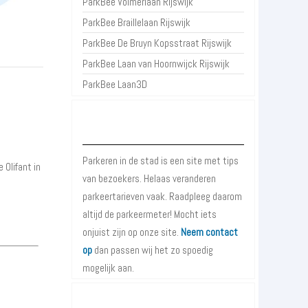
ParkBee Volmerlaan Rijswijk
ParkBee Braillelaan Rijswijk
ParkBee De Bruyn Kopsstraat Rijswijk
ParkBee Laan van Hoornwijck Rijswijk
ParkBee Laan3D
Over Parkeren in de Stad
Parkeren in de stad is een site met tips
Olifant in
van bezoekers. Helaas veranderen
parkeertarieven vaak. Raadpleeg daarom
altijd de parkeermeter! Mocht iets
onjuist zijn op onze site.
Neem contact
op
dan passen wij het zo spoedig
mogelijk aan.