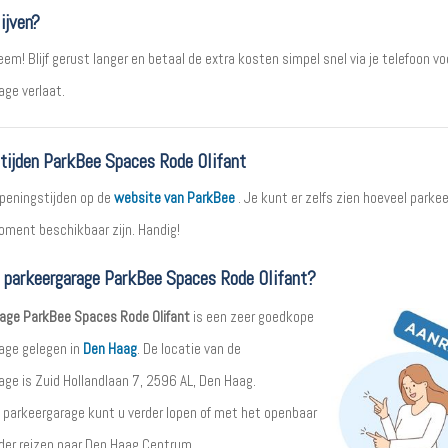
ijven?
em! Blijf gerust langer en betaal de extra kosten simpel snel via je telefoon vo
age verlaat.
tijden ParkBee Spaces Rode Olifant
openingstijden op de
website van ParkBee
. Je kunt er zelfs zien hoeveel parke
moment beschikbaar zijn. Handig!
t parkeergarage ParkBee Spaces Rode Olifant?
age ParkBee Spaces Rode Olifant
is een zeer goedkope
age gelegen in
Den Haag
. De locatie van de
age is Zuid Hollandlaan 7, 2596 AL, Den Haag.
 parkeergarage kunt u verder lopen of met het openbaar
rder reizen naar Den Haag Centrum.