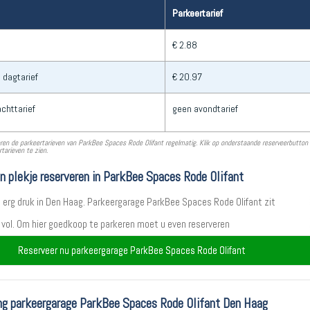
Parkeertarief
€ 2.88
 dagtarief
€ 20.97
chttarief
geen avondtarief
ren de parkeertarieven van ParkBee Spaces Rode Olifant regelmatig. Klik op onderstaande reserveerbutto
tarieven te zien.
en plekje reserveren in ParkBee Spaces Rode Olifant
t erg druk in Den Haag. Parkeergarage ParkBee Spaces Rode Olifant zit
 vol. Om hier goedkoop te parkeren moet u even reserveren
Reserveer nu parkeergarage ParkBee Spaces Rode Olifant
ng parkeergarage ParkBee Spaces Rode Olifant Den Haag