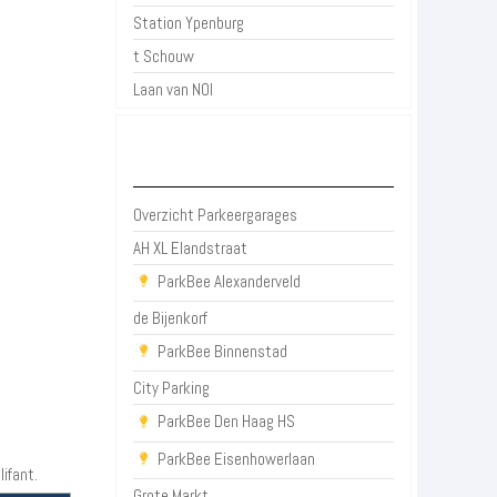
Station Ypenburg
t Schouw
Laan van NOI
Parkeergarages Den Haag
Overzicht Parkeergarages
AH XL Elandstraat
ParkBee Alexanderveld
de Bijenkorf
ParkBee Binnenstad
City Parking
ParkBee Den Haag HS
ParkBee Eisenhowerlaan
ifant.
Grote Markt