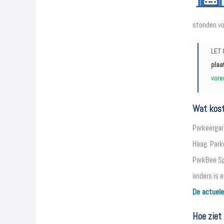
stonden voo
LET 
plaa
vore
Wat kost
Parkeergar
Haag. Parke
ParkBee Sp
anders is e
De actuele
Hoe ziet