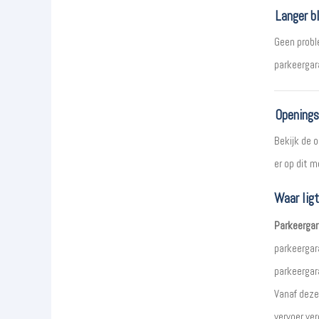
Langer bl
Geen proble
parkeergar
Openings
Bekijk de 
er op dit 
Waar lig
Parkeergar
parkeergar
parkeergar
Vanaf deze
vervoer ve