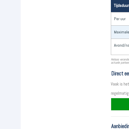
Tijdsduur
Per uur
Maximale
Avond/na
Helaas verande
actuele parkeer
Direct e
Vaak is he
regelmatig
Aanbiedi