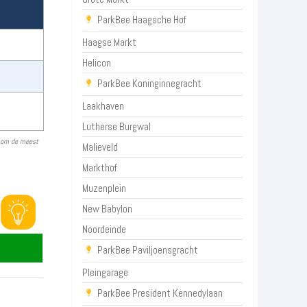
ParkBee Haagsche Hof
Haagse Markt
Helicon
ParkBee Koninginnegracht
Laakhaven
Lutherse Burgwal
n om de meest
Malieveld
Markthof
Muzenplein
New Babylon
Noordeinde
ParkBee Paviljoensgracht
Pleingarage
ParkBee President Kennedylaan