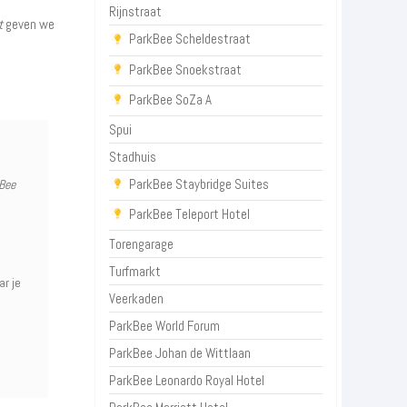
Rijnstraat
t
geven we
ParkBee Scheldestraat
ParkBee Snoekstraat
ParkBee SoZa A
Spui
Stadhuis
ParkBee Staybridge Suites
kBee
ParkBee Teleport Hotel
Torengarage
Turfmarkt
ar je
Veerkaden
ParkBee World Forum
ParkBee Johan de Wittlaan
ParkBee Leonardo Royal Hotel