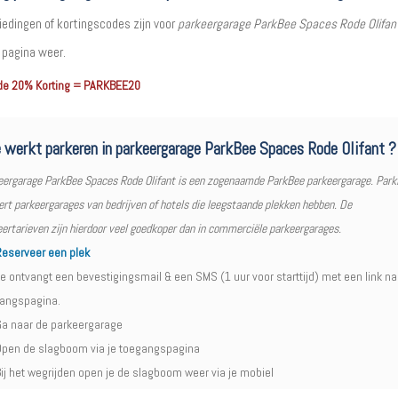
iedingen of kortingscodes zijn voor
parkeergarage ParkBee Spaces Rode Olifan
 pagina weer.
de 20% Korting = PARKBEE20
 werkt parkeren in parkeergarage ParkBee Spaces Rode Olifant ?
eergarage ParkBee Spaces Rode Olifant is een zogenaamde ParkBee parkeergarage. Par
rt parkeergarages van bedrijven of hotels die leegstaande plekken hebben. De
ertarieven zijn hierdoor veel goedkoper dan in commerciële parkeergarages.
eserveer een plek
e ontvangt een bevestigingsmail & een SMS (1 uur voor starttijd) met een link na
angspagina.
a naar de parkeergarage
pen de slagboom via je toegangspagina
ij het wegrijden open je de slagboom weer via je mobiel