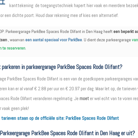
kanttekening: de toegangstechniek hapert hier vaak en meerdere bezoe
r een dichte poort. Houd daar rekening mee of kies een alternatief.
OP: Parkeergarage ParkBee Spaces Rode Olifant in Den Haag heeft
een beperkt a
tsen
, waarvan
een aantal speciaal voor ParkBee
. U dient deze parkeergarage
van
n te reserveren
.
 parkeren in parkeergarage ParkBee Spaces Rode Olifant?
age ParkBee Spaces Rode Olifant is een van de goedkopere parkeergarages va
ren kan er al vanaf € 2.88 per uur en € 20.97 per dag. Maar let op, de tarieven
aces Rode Olifant veranderen regelmatig. Je
moet
er wel echt van te voren re
r vaak geen plek!
 tarieven staan op de officiële site:
ParkBee Spaces Rode Olifant
 Parkeergarage ParkBee Spaces Rode Olifant in Den Haag er uit?