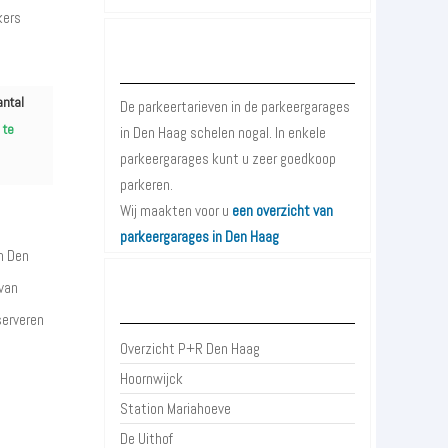
kers
Parkeergarages Den Haag
antal
De parkeertarieven in de parkeergarages
 te
in Den Haag schelen nogal. In enkele
parkeergarages kunt u zeer goedkoop
parkeren.
Wij maakten voor u
een overzicht van
parkeergarages in Den Haag
n Den
 van
P+R Den Haag
serveren
Overzicht P+R Den Haag
Hoornwijck
Station Mariahoeve
De Uithof