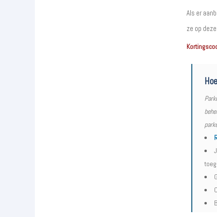
Als er aanb
ze op deze
Kortingsco
Hoe
Park
behee
parke
R
J
toeg
G
O
B