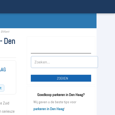
Olifant
- Den
Waar wilt u parkeren?
AAG
ZOEKEN
t
Goedkoop parkeren in Den Haag?
Wij geven u de beste tips voor
e Zuid
parkeren in Den Haag
!
n serieuze